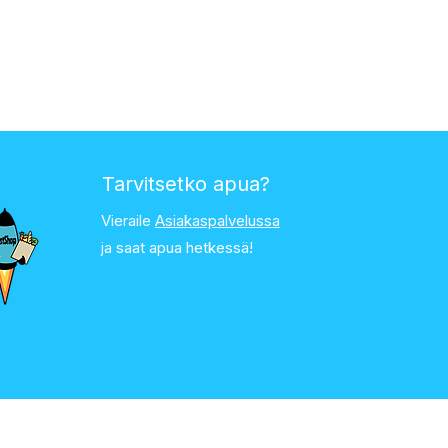
Tarvitsetko apua?
Vieraile
Asiakaspalvelussa
ja saat apua hetkessä!