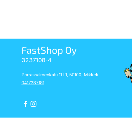
FastShop Oy
3237108-4
Porrassalmenkatu 11 L1, 50100, Mikkeli
0417287181