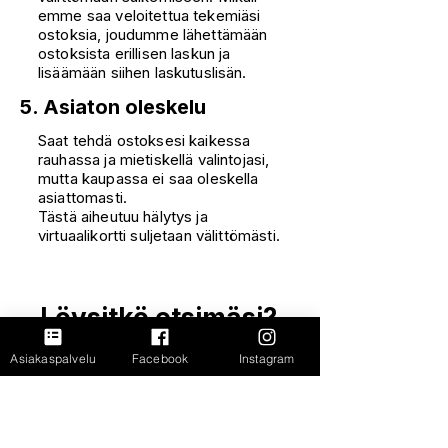
emme saa veloitettua tekemiäsi
ostoksia, joudumme lähettämään
ostoksista erillisen laskun ja
lisäämään siihen laskutuslisän.
5. Asiaton oleskelu
Saat tehdä ostoksesi kaikessa
rauhassa ja mietiskellä valintojasi,
mutta kaupassa ei saa oleskella
asiattomasti.
Tästä aiheutuu hälytys ja
virtuaalikortti suljetaan välittömästi.
Löysitkö etsimäsi?
Jos et kurkkaa
Asiakaspalvelu
Facebook
Instagram
tänne.
Usein kysytyt kysymykset