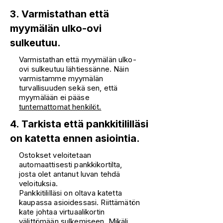
3. Varmistathan että
myymälän ulko-ovi
sulkeutuu.
Varmistathan että myymälän ulko-
ovi sulkeutuu lähtiessänne. Näin
varmistamme myymälän
turvallisuuden sekä sen, että
myymälään ei pääse
tuntemattomat henkilöt.
4. Tarkista että pankkitililläsi
on katetta ennen asiointia.
Ostokset veloitetaan
automaattisesti pankkikortilta,
josta olet antanut luvan tehdä
veloituksia.
Pankkitililläsi on oltava katetta
kaupassa asioidessasi. Riittämätön
kate johtaa virtuaalikortin
välittömään sulkemiseen. Mikäli