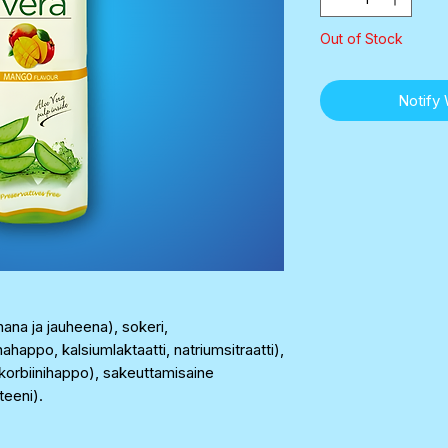
Out of Stock
Notify
ana ja jauheena), sokeri,
appo, kalsiumlaktaatti, natriumsitraatti),
korbiinihappo), sakeuttamisaine
teeni).