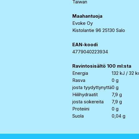
Taiwan
Maahantuoja
Evoke Oy
Kistolantie 96 25130 Salo
EAN-koodi
4779040223934
Ravintosisältö 100 ml:sta
Energia
132 kJ / 32 k
Rasva
0 g
josta tyydyttynyttä
0 g
Hiilihydraatit
7,9 g
josta sokereita
7,9 g
Proteiini
0 g
Suola
0,04 g