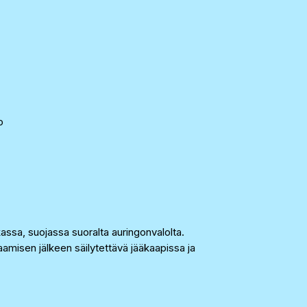
o
ikassa, suojassa suoralta auringonvalolta.
amisen jälkeen säilytettävä jääkaapissa ja