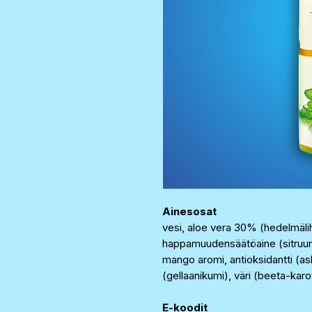
Ainesosat
vesi, aloe vera 30% (hedelmälih
happamuudensäätöaine (sitruunah
mango aromi, antioksidantti (as
(gellaanikumi), väri (beeta-karo
E-koodit