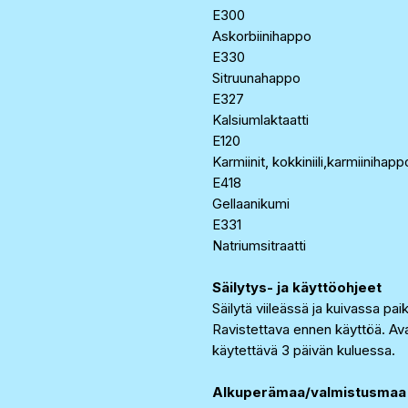
E300
Askorbiinihappo
E330
Sitruunahappo
E327
Kalsiumlaktaatti
E120
Karmiinit, kokkiniili,karmiinihapp
E418
Gellaanikumi
E331
Natriumsitraatti
Säilytys- ja käyttöohjeet
Säilytä viileässä ja kuivassa pa
Ravistettava ennen käyttöä. Ava
käytettävä 3 päivän kuluessa.
Alkuperämaa/valmistusmaa