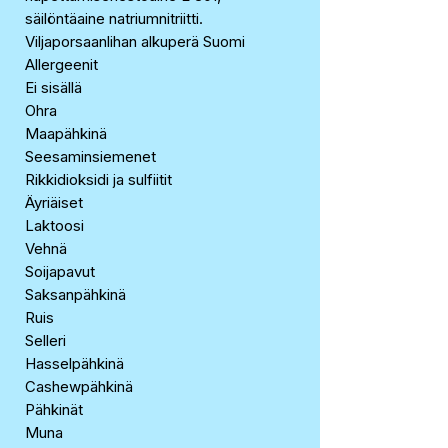
säilöntäaine natriumnitriitti.
Viljaporsaanlihan alkuperä Suomi
Allergeenit
Ei sisällä
Ohra
Maapähkinä
Seesaminsiemenet
Rikkidioksidi ja sulfiitit
Äyriäiset
Laktoosi
Vehnä
Soijapavut
Saksanpähkinä
Ruis
Selleri
Hasselpähkinä
Cashewpähkinä
Pähkinät
Muna