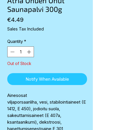
Atria Ohuen Ohut
Saunapalvi 300g
Price
€4.49
Sales Tax Included
Quantity
*
Out of Stock
Notify When Available
Ainesosat
viljaporsaanliha, vesi, stabilointiaineet (E
1412, E 450), jodioitu suola,
sakeuttamisaineet (E 407a,
ksantaanikumi), dekstroosi,
hapettumisenestoaine E 301,