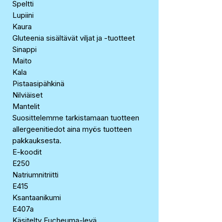
Speltti
Lupiini
Kaura
Gluteenia sisältävät viljat ja -tuotteet
Sinappi
Maito
Kala
Pistaasipähkinä
Nilviäiset
Mantelit
Suosittelemme tarkistamaan tuotteen
allergeenitiedot aina myös tuotteen
pakkauksesta.
E-koodit
E250
Natriumnitriitti
E415
Ksantaanikumi
E407a
Käsitelty Eucheuma-levä