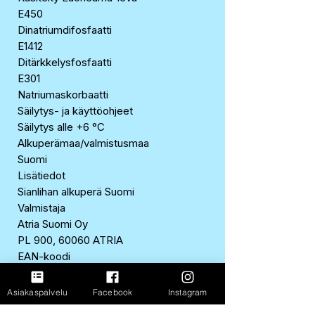
E450
Dinatriumdifosfaatti
E1412
Ditärkkelysfosfaatti
E301
Natriumaskorbaatti
Säilytys- ja käyttöohjeet
Säilytys alle +6 °C
Alkuperämaa/valmistusmaa
Suomi
Lisätiedot
Sianlihan alkuperä Suomi
Valmistaja
Atria Suomi Oy
PL 900, 60060 ATRIA
EAN-koodi
6407880084719
Ravintosisältö
Asiakaspalvelu
Facebook
Instagram
Ravintosisältö 100 g:sta