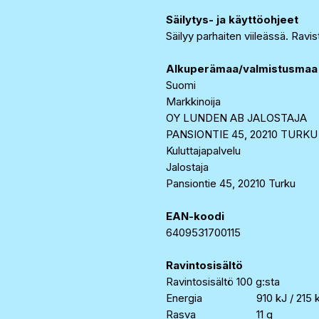
Säilytys- ja käyttöohjeet
Säilyy parhaiten viileässä. Ravis
Alkuperämaa/valmistusmaa
Suomi
Markkinoija
OY LUNDEN AB JALOSTAJA
PANSIONTIE 45, 20210 TURKU
Kuluttajapalvelu
Jalostaja
Pansiontie 45, 20210 Turku
EAN-koodi
6409531700115
Ravintosisältö
Ravintosisältö 100 g:sta
Energia
910 kJ / 215 
Rasva
11 g