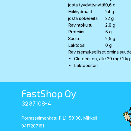
josta tyydyttynyttä
0,6 g
Hiilihydraatit
24 g
josta sokereita
22 g
Ravintokuitu
2,8 g
Proteiini
5 g
Suola
2,5 g
Laktoosi
0 g
Ravitsemukselliset ominaisuud
Gluteeniton, alle 20 mg/ 1 kg
Laktoositon
FastShop Oy
3237108-4
Porrassalmenkatu 11 L1, 50100, Mikkeli
0417287181