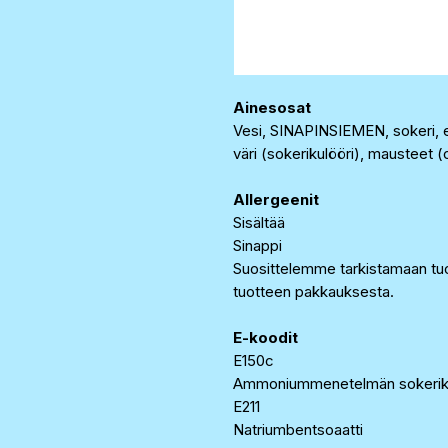
Ainesosat
Vesi, SINAPINSIEMEN, sokeri, eti
väri (sokerikulööri), mausteet (c
Allergeenit
Sisältää
Sinappi
Suosittelemme tarkistamaan tuo
tuotteen pakkauksesta.
E-koodit
E150c
Ammoniummenetelmän sokeriku
E211
Natriumbentsoaatti