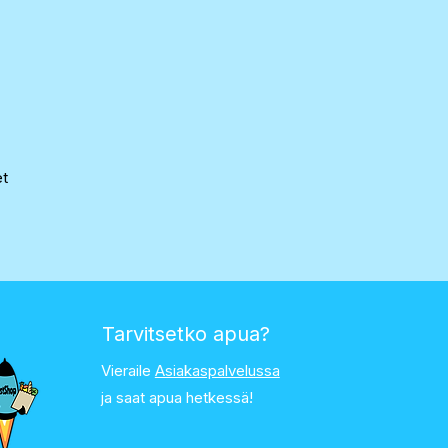
et
Tarvitsetko apua?
Vieraile
Asiakaspalvelussa
ja saat apua hetkessä!