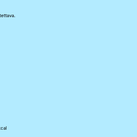
tettava.
kcal