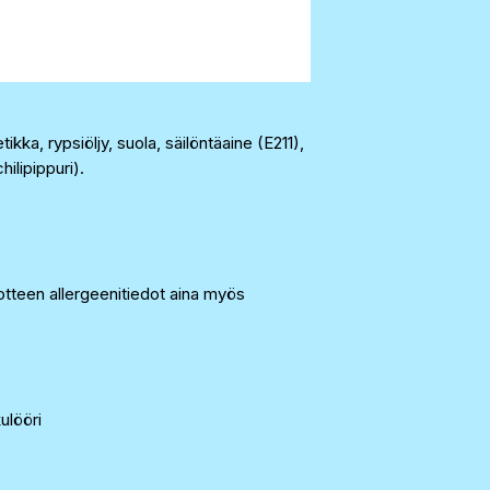
kka, rypsiöljy, suola, säilöntäaine (E211),
hilipippuri).
tteen allergeenitiedot aina myös
lööri