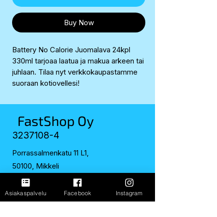
Buy Now
Battery No Calorie Juomalava 24kpl
330ml tarjoaa laatua ja makua arkeen tai
juhlaan. Tilaa nyt verkkokaupastamme
suoraan kotiovellesi!
FastShop Oy
3237108-4
Porrassalmenkatu 11 L1,
50100, Mikkeli
+358 417 247 181
Asiakaspalvelu
Facebook
Instagram