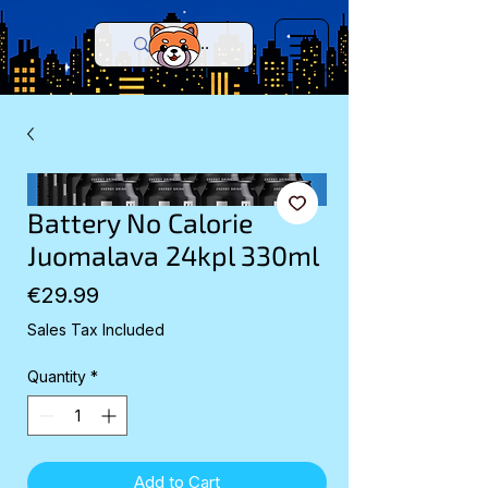
Battery No Calorie
Juomalava 24kpl 330ml
Price
€29.99
Sales Tax Included
Quantity
*
Add to Cart