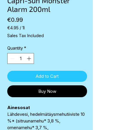
Capri-Sun Monster
Alarm 200ml
Price
€0.99
€4.95
/
1l
€4.95
Sales Tax Included
per
1
Quantity
*
Liter
Add to Cart
Buy Now
Ainesosat
Lähdevesi, hedelmätäysmehutiiviste 10
%* (sitruunamehu* 3,8 %,
omenamehu* 3,7 %,