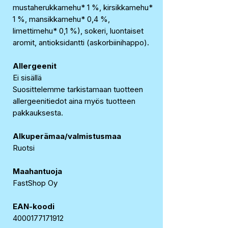
mustaherukkamehu* 1 %, kirsikkamehu*
1 %, mansikkamehu* 0,4 %,
limettimehu* 0,1 %), sokeri, luontaiset
aromit, antioksidantti (askorbiinihappo).
Allergeenit
Ei sisällä
Suosittelemme tarkistamaan tuotteen
allergeenitiedot aina myös tuotteen
pakkauksesta.
Alkuperämaa/valmistusmaa
Ruotsi
Maahantuoja
FastShop Oy
EAN-koodi
4000177171912