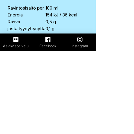
Ravintosisältö per
100 ml
Energia
154 kJ / 36 kcal
Rasva
0,5 g
josta tyydyttynyttä
0,1 g
Hiilihydraatit
8,7 g
josta sokereita
8,7 g
Asiakaspalvelu
Facebook
Instagram
Proteiini
0,5 g
Suola
0,01 g
FastShop Oy
3237108-4
Porrassalmenkatu 11 L1,
50100, Mikkeli
+358 417 247 181