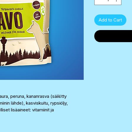
Add to Cart
aura, peruna, kananrasva (säilötty
miinin lähde), kasviskuitu, rypsiöljy,
et lisäaineet: vitamiinit ja