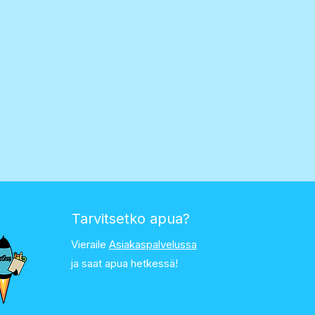
Tarvitsetko apua?
Vieraile
Asiakaspalvelussa
ja saat apua hetkessä!