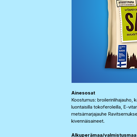
Ainesosat
Koostumus: broilerinlihajauho, k
luontaisilla tokoferoleilla, E-vita
metsämarjajauhe Ravitsemuksellis
kivennäisaineet.
Alkuperämaa/valmistusmaa