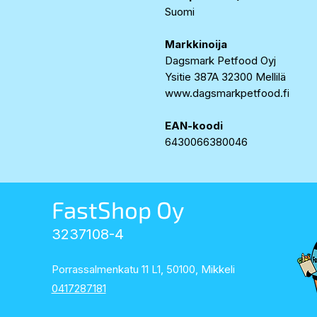
Suomi
Markkinoija
Dagsmark Petfood Oyj
Ysitie 387A 32300 Mellilä
www.dagsmarkpetfood.fi
EAN-koodi
6430066380046
FastShop Oy
3237108-4
Porrassalmenkatu 11 L1, 50100, Mikkeli
0417287181