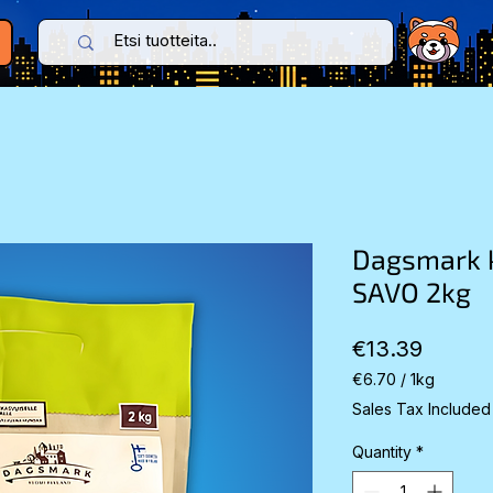
Dagsmark k
SAVO 2kg
Price
€13.39
€6.70
/
1kg
€6.70
Sales Tax Included
per
1
Quantity
*
Kilogram