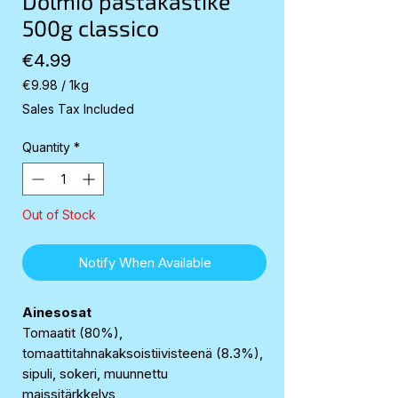
Dolmio pastakastike
500g classico
Price
€4.99
€9.98
/
1kg
€9.98
Sales Tax Included
per
1
Quantity
*
Kilogram
Out of Stock
Notify When Available
Ainesosat
Tomaatit (80%),
tomaattitahnakaksoistiivisteenä (8.3%),
sipuli, sokeri, muunnettu
maissitärkkelys,