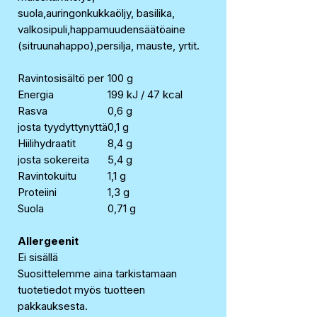
suola,auringonkukkaöljy, basilika,
valkosipuli,happamuudensäätöaine
(sitruunahappo),persilja, mauste, yrtit.
Ravintosisältö per
100 g
Energia
199 kJ / 47 kcal
Rasva
0,6 g
josta tyydyttynyttä
0,1 g
Hiilihydraatit
8,4 g
josta sokereita
5,4 g
Ravintokuitu
1,1 g
Proteiini
1,3 g
Suola
0,71 g
Allergeenit
Ei sisällä
Suosittelemme aina tarkistamaan
tuotetiedot myös tuotteen
pakkauksesta.