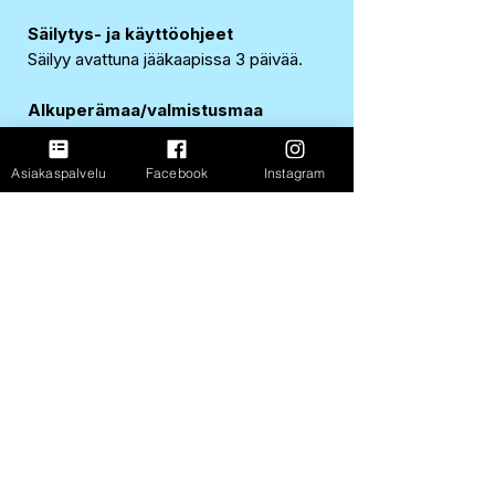
Säilytys- ja käyttöohjeet
Säilyy avattuna jääkaapissa 3 päivää.
Alkuperämaa/valmistusmaa
Alankomaat
Asiakaspalvelu
Facebook
Instagram
EAN-koodi
4002359650383
FastShop Oy
3237108-4
Porrassalmenkatu 11 L1,
50100, Mikkeli
+358 417 247 181