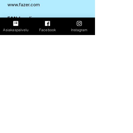
www.fazer.com
EAN-koodi
6411401036231
Asiakaspalvelu
Facebook
Instagram
Ravintosisältö per
100 g
Energia
1488 kJ / 354 kcal
Rasva
0,5 g
josta tyydyttynyttä
0 g
Hiilihydraatit
83 g
josta sokereita
56 g
Proteiini
3,9 g
Suola
1,11 g
FastShop Oy
3237108-4
Porrassalmenkatu 11 L1,