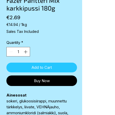
Fazer Pantteri Mix
karkkipussi 180g
Price
€2.69
€14.94
/
1kg
€14.94
Sales Tax Included
per
1
Quantity
*
Kilogram
Add to Cart
Buy Now
Ainesosat
sokeri, glukoosisiirappi, muunnettu
tärkkelys, liivate, VEHNÄjauho,
ammoniumkloridi (salmiakki), suola,