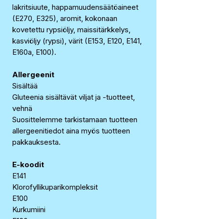
lakritsiuute, happamuudensäätöaineet
(E270, E325), aromit, kokonaan
kovetettu rypsiöljy, maissitärkkelys,
kasviöljy (rypsi), värit (E153, E120, E141,
E160a, E100).
Allergeenit
Sisältää
Gluteenia sisältävät viljat ja -tuotteet,
vehnä
Suosittelemme tarkistamaan tuotteen
allergeenitiedot aina myös tuotteen
pakkauksesta.
E-koodit
E141
Klorofyllikuparikompleksit
E100
Kurkumiini