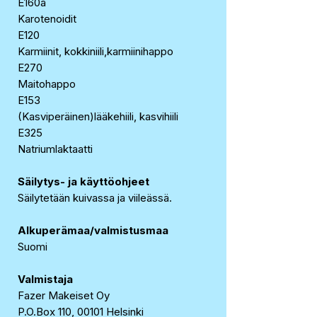
E160a
Karotenoidit
E120
Karmiinit, kokkiniili,karmiinihappo
E270
Maitohappo
E153
(Kasviperäinen)lääkehiili, kasvihiili
E325
Natriumlaktaatti
Säilytys- ja käyttöohjeet
Säilytetään kuivassa ja viileässä.
Alkuperämaa/valmistusmaa
Suomi
Valmistaja
Fazer Makeiset Oy
P.O.Box 110, 00101 Helsinki