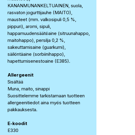
KANANMUNANKELTUAINEN, suola,
rasvaton jogurttijauhe (MAITO),
mausteet (mm. valkosipuli 0,5 %,
pippuri), aromi, sipuli,
happamuudensäätöaine (sitruunahappo,
maitohappo), persilja 0,2 %,
sakeuttamisaine (guarkumi),
säilöntäaine (sorbiinihappo),
hapettumisenestoaine (E385).
Allergeenit
Sisältää
Muna, maito, sinappi
Suosittelemme tarkistamaan tuotteen
allergeenitiedot aina myös tuotteen
pakkauksesta.
E-koodit
E330