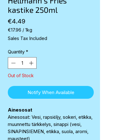
Hellmann’s Fries
kastike 250ml
Price
€4.49
€17.96
/
1kg
€17.96
Sales Tax Included
per
1
Quantity
*
Kilogram
Out of Stock
Notify When Available
Ainesosat
Ainesosat: Vesi, rapsiöljy, sokeri, etikka,
muunnettu tärkkelys, sinappi (vesi,
SINAPINSIEMEN, etikka, suola, aromi,
mausteet),