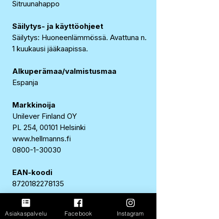
Sitruunahappo
Säilytys- ja käyttöohjeet
Säilytys: Huoneenlämmössä. Avattuna n.
1 kuukausi jääkaapissa.
Alkuperämaa/valmistusmaa
Espanja
Markkinoija
Unilever Finland OY
PL 254, 00101 Helsinki
www.hellmanns.fi
0800-1-30030
EAN-koodi
8720182278135
Ravintosisältö 100 g:sta
Asiakaspalvelu
Facebook
Instagram
Energia
1180 kJ / 279 kcal