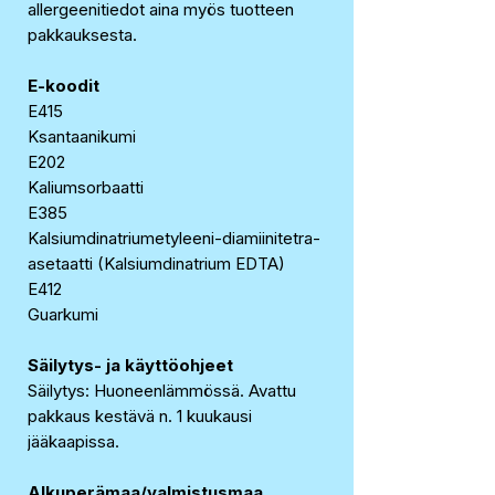
allergeenitiedot aina myös tuotteen
pakkauksesta.
E-koodit
E415
Ksantaanikumi
E202
Kaliumsorbaatti
E385
Kalsiumdinatriumetyleeni-diamiinitetra-
asetaatti (Kalsiumdinatrium EDTA)
E412
Guarkumi
Säilytys- ja käyttöohjeet
Säilytys: Huoneenlämmössä. Avattu
pakkaus kestävä n. 1 kuukausi
jääkaapissa.
Alkuperämaa/valmistusmaa