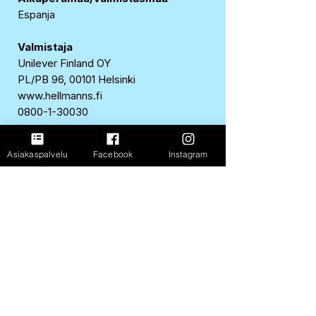
Espanja
Valmistaja
Unilever Finland OY
PL/PB 96, 00101 Helsinki
www.hellmanns.fi
0800-1-30030
EAN-koodi
Asiakaspalvelu
Facebook
Instagram
8712566175086
Ravintosisältö
Ravintosisältö 100 g:sta
Energia
1123 kJ / 269 kcal
Rasva
27 g
josta tyydyttynyttä
2,6 g
Hiilihydraatit
6,1 g
josta sokereita
2,3 g
Proteiini
0,7 g