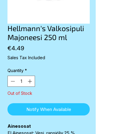
Hellmann's Valkosipuli
Majoneesi 250 ml
Price
€4.49
Sales Tax Included
Quantity
*
Out of Stock
Notify When Available
Ainesosat
FI Ainesosat: Vesi, rapsiöljy 25 %,