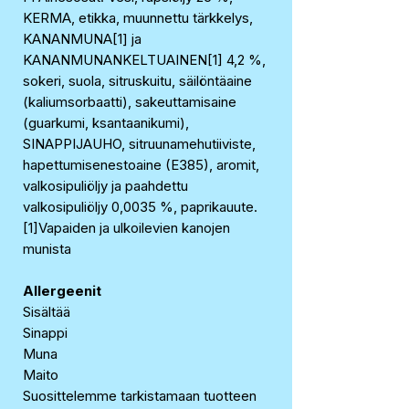
KERMA, etikka, muunnettu tärkkelys,
KANANMUNA[1] ja
KANANMUNANKELTUAINEN[1] 4,2 %,
sokeri, suola, sitruskuitu, säilöntäaine
(kaliumsorbaatti), sakeuttamisaine
(guarkumi, ksantaanikumi),
SINAPPIJAUHO, sitruunamehutiiviste,
hapettumisenestoaine (E385), aromit,
valkosipuliöljy ja paahdettu
valkosipuliöljy 0,0035 %, paprikauute.
[1]Vapaiden ja ulkoilevien kanojen
munista
Allergeenit
Sisältää
Sinappi
Muna
Maito
Suosittelemme tarkistamaan tuotteen