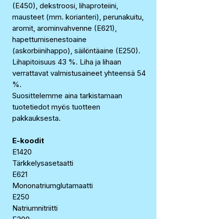
(E450), dekstroosi, lihaproteiini,
mausteet (mm. korianteri), perunakuitu,
aromit, arominvahvenne (E621),
hapettumisenestoaine
(askorbiinihappo), säilöntäaine (E250).
Lihapitoisuus 43 %. Liha ja lihaan
verrattavat valmistusaineet yhteensä 54
%.
Suosittelemme aina tarkistamaan
tuotetiedot myös tuotteen
pakkauksesta.
E-koodit
E1420
Tärkkelysasetaatti
E621
Mononatriumglutamaatti
E250
Natriumnitriitti