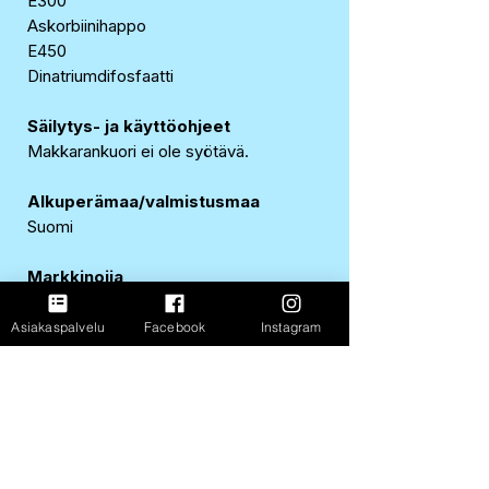
E300
Askorbiinihappo
E450
Dinatriumdifosfaatti
Säilytys- ja käyttöohjeet
Makkarankuori ei ole syötävä.
Alkuperämaa/valmistusmaa
Suomi
Markkinoija
HKFoods Finland Oy
PL 49, 01511 Vantaa
Asiakaspalvelu
Facebook
Instagram
0800 05450
EAN-koodi
6409100050306