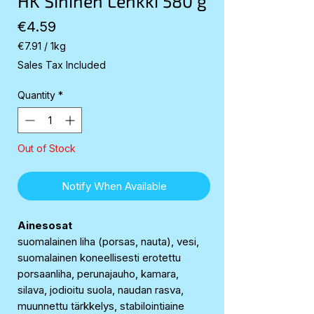
HK Sininen Lenkki 580 g
Price
€4.59
€7.91
/
1kg
€7.91
Sales Tax Included
per
1
Quantity
*
Kilogram
Out of Stock
Notify When Available
Ainesosat
suomalainen liha (porsas, nauta), vesi,
suomalainen koneellisesti erotettu
porsaanliha, perunajauho, kamara,
silava, jodioitu suola, naudan rasva,
muunnettu tärkkelys, stabilointiaine