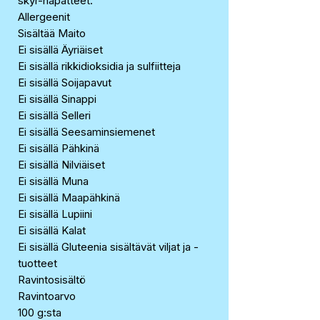
skyr-hapatteet.
Allergeenit
Sisältää Maito
Ei sisällä Äyriäiset
Ei sisällä rikkidioksidia ja sulfiitteja
Ei sisällä Soijapavut
Ei sisällä Sinappi
Ei sisällä Selleri
Ei sisällä Seesaminsiemenet
Ei sisällä Pähkinä
Ei sisällä Nilviäiset
Ei sisällä Muna
Ei sisällä Maapähkinä
Ei sisällä Lupiini
Ei sisällä Kalat
Ei sisällä Gluteenia sisältävät viljat ja -
tuotteet
Ravintosisältö
Ravintoarvo
100 g:sta