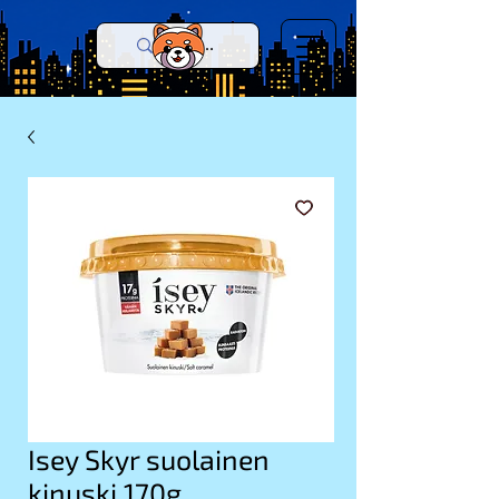
Isey Skyr suolainen
kinuski 170g