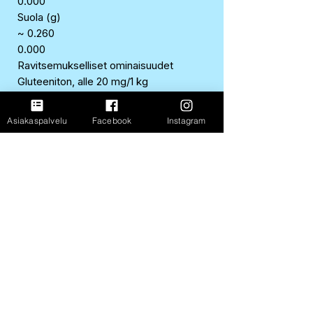
0.000
Suola (g)
~ 0.260
0.000
Ravitsemukselliset ominaisuudet
Gluteeniton, alle 20 mg/1 kg
Runsaasti proteiinia sisältävä
Rasvaton
Asiakaspalvelu
Facebook
Instagram
Alkuperämaa/valmistusmaa
Tanska
Valmistaja
SKYR FINLAND OY, HELSINKI
Merkki
SKYR
EAN
5690527994408
SAP
21491945