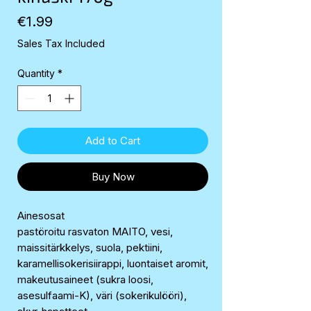
Price
€1.99
Sales Tax Included
Quantity
*
Add to Cart
Buy Now
Ainesosat
pastöroitu rasvaton MAITO, vesi,
maissitärkkelys, suola, pektiini,
karamellisokerisiirappi, luontaiset aromit,
makeutusaineet (sukra loosi,
asesulfaami-K), väri (sokerikulööri),