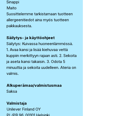
Sinappi
Maito
Suosittelemme tarkistamaan tuotteen
allergeenitiedot aina myös tuotteen
pakkauksesta.
Säilytys- ja käyttöohjeet
Säilytys: Kuivassa huoneenlämmössä.
1. Avaa kansi ja lisää kiehuvaa vettä
kuppiin merkittyyn rajaan asti. 2. Sekoita
ja aseta kansi takaisin. 3. Odota 5
minuuttia ja sekoita uudelleen. Ateria on
valmis.
Alkuperämaa/valmistusmaa
Saksa
Valmistaja
Unilever Finland OY
PL/PB 96, 00101 Helsinki