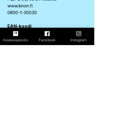
www.knorr.fi
0800-1-30030
EAN-koodi
8711327416239
Asiakaspalvelu
Facebook
Instagram
Ravintosisältö 236 g:sta
Energia
969 kJ / 231 kcal
Rasva
4,7 g
josta tyydyttynyttä
2,4 g
Hiilihydraatit
37 g
josta sokereita
6,9 g
Ravintokuitu
3,6 g
Proteiini
8,1 g
Suola
1,4 g
FastShop Oy