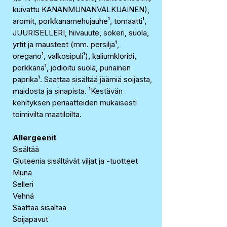
kuivattu KANANMUNANVALKUAINEN),
aromit, porkkanamehujauhe¹, tomaatti¹,
JUURISELLERI, hiivauute, sokeri, suola,
yrtit ja mausteet (mm. persilja¹,
oregano¹, valkosipuli¹), kaliumkloridi,
porkkana¹, jodioitu suola, punainen
paprika¹. Saattaa sisältää jäämiä soijasta,
maidosta ja sinapista. ¹Kestävän
kehityksen periaatteiden mukaisesti
toimivilta maatiloilta.
Allergeenit
Sisältää
Gluteenia sisältävät viljat ja -tuotteet
Muna
Selleri
Vehnä
Saattaa sisältää
Soijapavut