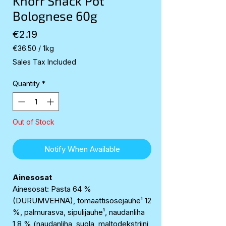
Knorr Snack Pot
Bolognese 60g
Price
€2.19
€36.50
/
1kg
€36.50
Sales Tax Included
per
1
Quantity
*
Kilogram
Out of Stock
Notify When Available
Ainesosat
Ainesosat: Pasta 64 %
(DURUMVEHNÄ), tomaattisosejauhe¹ 12
%, palmurasva, sipulijauhe¹, naudanliha
1,8 % (naudanliha, suola, maltodekstriini,