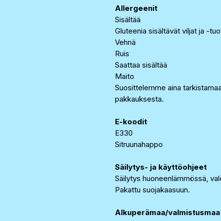
Allergeenit
Sisältää
Gluteenia sisältävät viljat ja -tu
Vehnä
Ruis
Saattaa sisältää
Maito
Suosittelemme aina tarkistama
pakkauksesta.
E-koodit
E330
Sitruunahappo
Säilytys- ja käyttöohjeet
Säilytys huoneenlämmössä, valo
Pakattu suojakaasuun.
Alkuperämaa/valmistusmaa