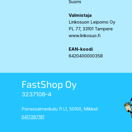
Suomi
Valmistaja
Linkosuon Leipomo Oy
PL 77, 33101 Tampere
www.linkosuo.fi
EAN-koodi
6420400000358
FastShop Oy
3237108-4
Porrassalmenkatu 11 L1, 50100, Mikkeli
0417287181