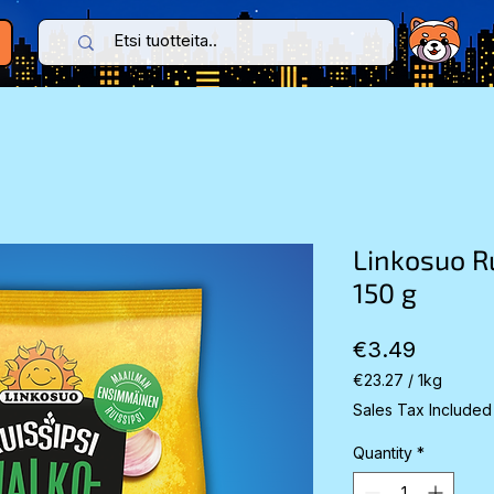
Linkosuo Ru
150 g
Price
€3.49
€23.27
/
1kg
€23.27
Sales Tax Included
per
1
Quantity
*
Kilogram