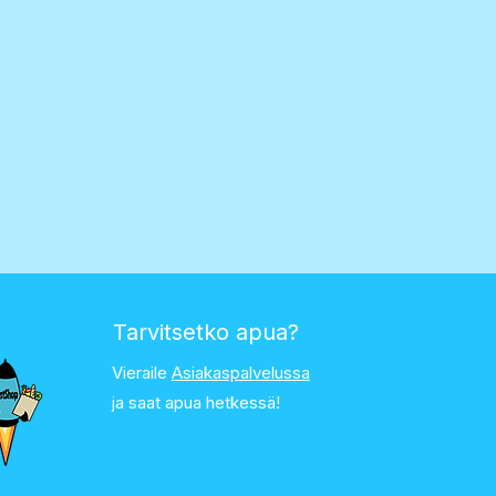
Tarvitsetko apua?
Vieraile
Asiakaspalvelussa
ja saat apua hetkessä!