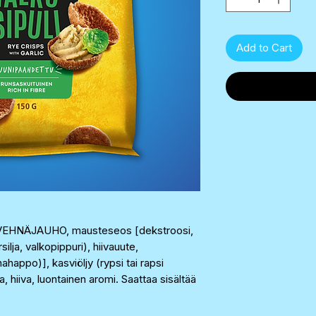
Add to Cart
EHNÄJAUHO, mausteseos [dekstroosi,
silja, valkopippuri), hiivauute,
appo)], kasviöljy (rypsi tai rapsi
a, hiiva, luontainen aromi. Saattaa sisältää