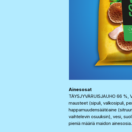
Ainesosat
TÄYSJYVÄRUISJAUHO 66 %, V
mausteet (sipuli, valkosipuli, per
happamuudensäätöaine (sitruunah
vaihtelevin osuuksin), vesi, suol
pieniä määriä maidon ainesosia.