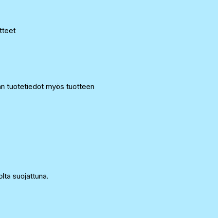
otteet
an tuotetiedot myös tuotteen
lta suojattuna.