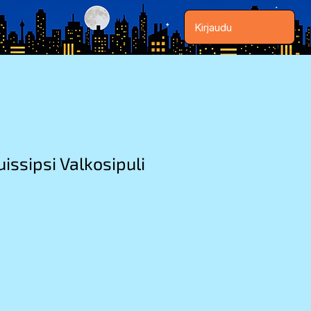
Kirjaudu
issipsi Valkosipuli