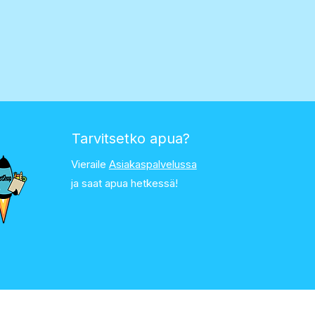
Tarvitsetko apua?
Vieraile
Asiakaspalvelussa
ja saat apua hetkessä!