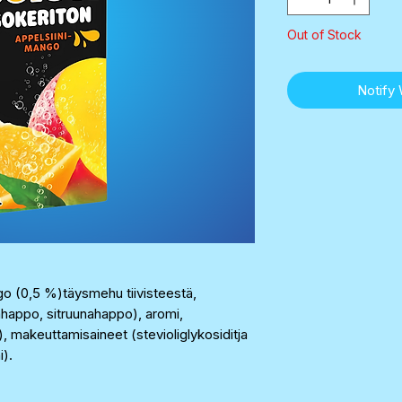
Out of Stock
Notify
ngo (0,5 %)täysmehu tiivisteestä,
ppo, sitruunahappo), aromi,
 makeuttamisaineet (stevioliglykosiditja
i).