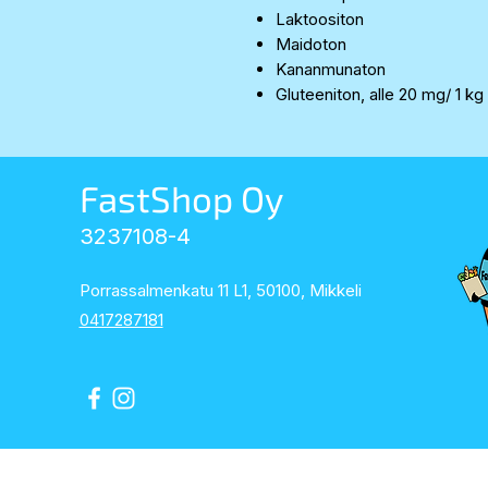
Laktoositon
Maidoton
Kananmunaton
Gluteeniton, alle 20 mg/ 1 kg
FastShop Oy
3237108-4
Porrassalmenkatu 11 L1, 50100, Mikkeli
0417287181