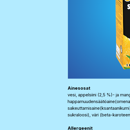
Ainesosat
vesi, appelsiini (2,5 %)- ja ma
happamuudensäätöaine(omenaha
sakeuttamisaine(ksantaanikumi),
sukraloosi), väri (beta-karoteen
Allergeenit