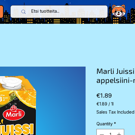
Marli Juissi
appelsiini
Price
€1.89
€1.89
/
1l
€1.89
Sales Tax Included
per
1
Quantity
*
Liter