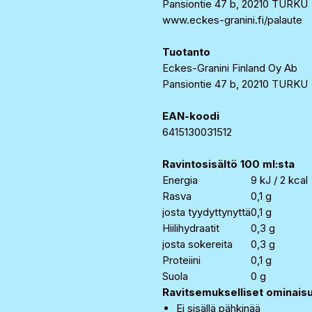
Pansiontie 47 b, 20210 TURKU
www.eckes-granini.fi/palaute
Tuotanto
Eckes-Granini Finland Oy Ab
Pansiontie 47 b, 20210 TURKU
EAN-koodi
6415130031512
Ravintosisältö 100 ml:sta
Energia
9 kJ / 2 kcal
Rasva
0,1 g
josta tyydyttynyttä
0,1 g
Hiilihydraatit
0,3 g
josta sokereita
0,3 g
Proteiini
0,1 g
Suola
0 g
Ravitsemukselliset ominais
Ei sisällä pähkinää