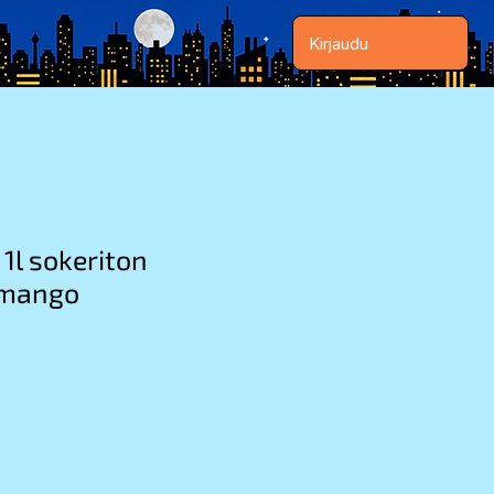
Kirjaudu
 1l sokeriton
-mango