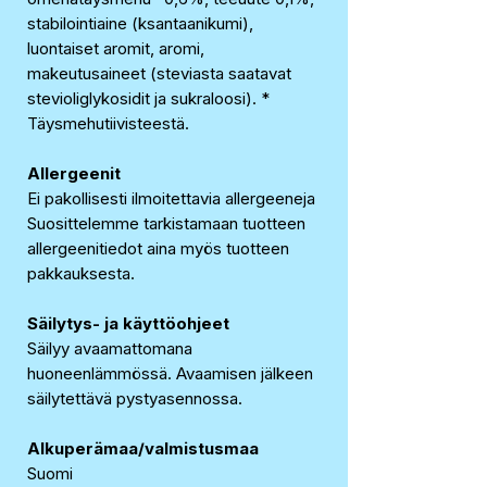
stabilointiaine (ksantaanikumi),
luontaiset aromit, aromi,
makeutusaineet (steviasta saatavat
stevioliglykosidit ja sukraloosi). *
Täysmehutiivisteestä.
Allergeenit
Ei pakollisesti ilmoitettavia allergeeneja
Suosittelemme tarkistamaan tuotteen
allergeenitiedot aina myös tuotteen
pakkauksesta.
Säilytys- ja käyttöohjeet
Säilyy avaamattomana
huoneenlämmössä. Avaamisen jälkeen
säilytettävä pystyasennossa.
Alkuperämaa/valmistusmaa
Suomi