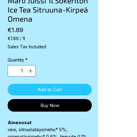
Marli Juissi 1l Sokeriton
Ice Tea Sitruuna-Kirpeä
Omena
Price
€1.89
€1.89
/
1l
€1.89
Sales Tax Included
per
1
Quantity
*
Liter
Add to Cart
Buy Now
Ainesosat
vesi, sitruunatäysmehu* 5%,
omenatäysmehu* 0,6%, teeuute 0,1%,