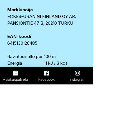
Markkinoija
ECKES-GRANINI FINLAND OY AB.
PANSIONTIE 47 B, 20210 TURKU
EAN-koodi
6415130126485
Ravintosisältö per
100 ml
Energia
11 kJ / 3 kcal
Rasva
0 g
josta tyydyttynyttä
0 g
Asiakaspalvelu
Facebook
Instagram
Hiilihydraatit
0,2 g
josta sokereita
0,1 g
Proteiini
0 g
Suola
0 g
FastShop Oy