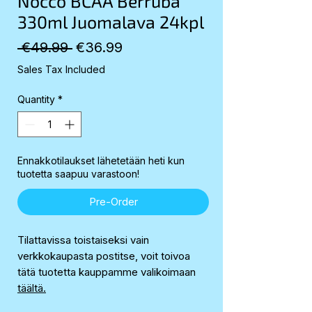
Nocco BCAA Berruba
330ml Juomalava 24kpl
Regular
Sale
 €49.99 
€36.99
Price
Price
Sales Tax Included
Quantity
*
Ennakkotilaukset lähetetään heti kun
tuotetta saapuu varastoon!
Pre-Order
Tilattavissa toistaiseksi vain
verkkokaupasta postitse, voit toivoa
tätä tuotetta kauppamme valikoimaan
täältä.