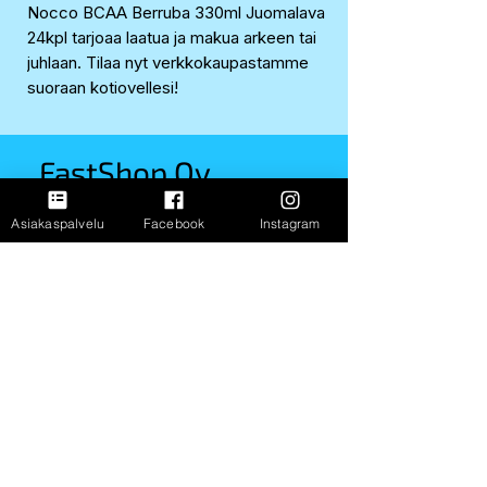
Nocco BCAA Berruba 330ml Juomalava
24kpl tarjoaa laatua ja makua arkeen tai
juhlaan. Tilaa nyt verkkokaupastamme
suoraan kotiovellesi!
FastShop Oy
3237108-4
Asiakaspalvelu
Facebook
Instagram
Porrassalmenkatu 11 L1,
50100, Mikkeli
+358 417 247 181
Info
Toimitus ja palautus
FAQ
Maksutavat
Meistä