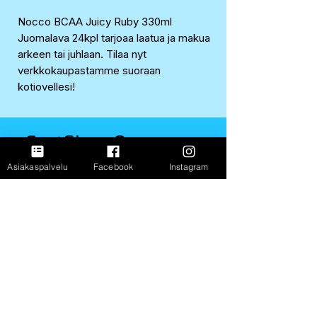
Nocco BCAA Juicy Ruby 330ml
Juomalava 24kpl tarjoaa laatua ja makua
arkeen tai juhlaan. Tilaa nyt
verkkokaupastamme suoraan
kotiovellesi!
FastShop Oy
3237108-4
Asiakaspalvelu
Facebook
Instagram
Porrassalmenkatu 11 L1,
50100, Mikkeli
+358 417 247 181
Info