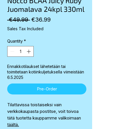
Nocco BCAA Juicy Ruby
Juomalava 24kpl 330ml
Regular
Sale
 €49.99 
€36.99
Price
Price
Sales Tax Included
Quantity
*
Ennakkotilaukset lähetetään tai
toimitetaan kotiinkuljetuksella viimeistään
6.5.2025
Pre-Order
Tilattavissa toistaiseksi vain
verkkokaupasta postitse, voit toivoa
tätä tuotetta kauppamme valikoimaan
täältä.