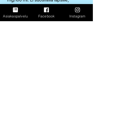
raskaana oleville, imettäville tai
kofeiiniherkille henkilöille. Ei suositella
Asiakaspalvelu
Facebook
Instagram
nautittavaksi alkoholipitoisten juomien
kanssa. Suositus max. 2 tlk/pvä.
Alkuperämaa/valmistusmaa
Ruotsi
EAN-koodi
7340131608014
FastShop Oy
3237108-4
Porrassalmenkatu 11 L1,
50100, Mikkeli
+358 417 247 181