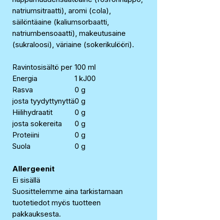
natriumsitraatti), aromi (cola),
säilöntäaine (kaliumsorbaatti,
natriumbensoaatti), makeutusaine
(sukraloosi), väriaine (sokerikulööri).
Ravintosisältö per
100 ml
Energia
1 kJ00
Rasva
0 g
josta tyydyttynyttä
0 g
Hiilihydraatit
0 g
josta sokereita
0 g
Proteiini
0 g
Suola
0 g
Allergeenit
Ei sisällä
Suosittelemme aina tarkistamaan
tuotetiedot myös tuotteen
pakkauksesta.