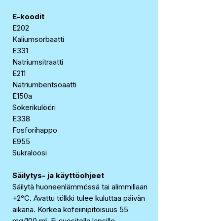
E-koodit
E202
Kaliumsorbaatti
E331
Natriumsitraatti
E211
Natriumbentsoaatti
E150a
Sokerikulööri
E338
Fosforihappo
E955
Sukraloosi
Säilytys- ja käyttöohjeet
Säilytä huoneenlämmössä tai alimmillaan
+2°C. Avattu tölkki tulee kuluttaa päivän
aikana. Korkea kofeiinipitoisuus 55
mg/100 ml. Ei suositella lapsille,