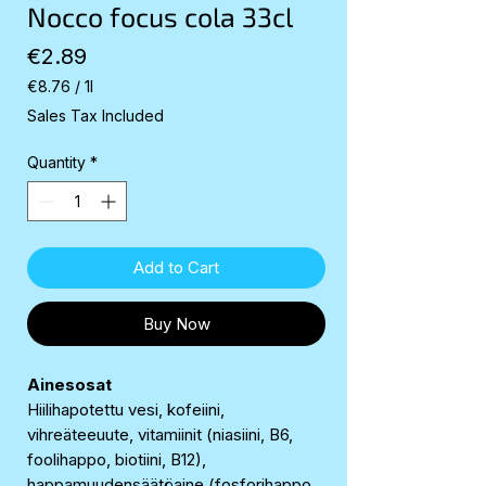
Nocco focus cola 33cl
Price
€2.89
€8.76
/
1l
€8.76
Sales Tax Included
per
1
Quantity
*
Liter
Add to Cart
Buy Now
Ainesosat
Hiilihapotettu vesi, kofeiini,
vihreäteeuute, vitamiinit (niasiini, B6,
foolihappo, biotiini, B12),
happamuudensäätöaine (fosforihappo,