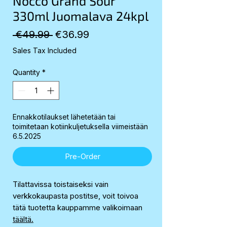
Nocco Grand Sour
330ml Juomalava 24kpl
Regular
Sale
 €49.99 
€36.99
Price
Price
Sales Tax Included
Quantity
*
Ennakkotilaukset lähetetään tai
toimitetaan kotiinkuljetuksella viimeistään
6.5.2025
Pre-Order
Tilattavissa toistaiseksi vain
verkkokaupasta postitse, voit toivoa
tätä tuotetta kauppamme valikoimaan
täältä.