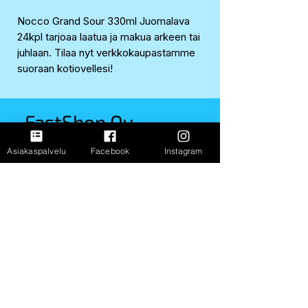
Nocco Grand Sour 330ml Juomalava
24kpl tarjoaa laatua ja makua arkeen tai
juhlaan. Tilaa nyt verkkokaupastamme
suoraan kotiovellesi!
FastShop Oy
3237108-4
Asiakaspalvelu
Facebook
Instagram
Porrassalmenkatu 11 L1,
50100, Mikkeli
+358 417 247 181
Info
Toimitus ja palautus
FAQ