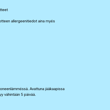
otteet
tteen allergeenitiedot aina myös
uoneenlämmössä. Avattuna jääkaapissa
yy vähintään 5 päivää.