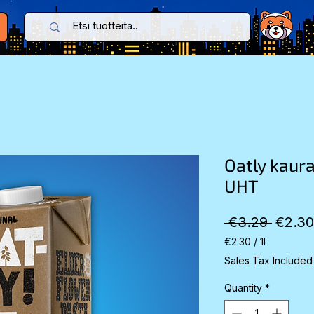
Oatly kaur
UHT
Regul
 €3.29 
€2.30
Price
€2.30
/
1l
€2.30
Sales Tax Included
per
1
Quantity
*
Liter