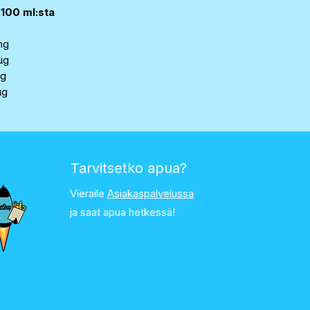
 100 ml:sta
mg
µg
mg
µg
Tarvitsetko apua?
Vieraile
Asiakaspalvelussa
ja saat apua hetkessä!