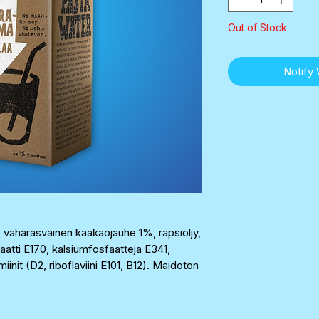
Out of Stock
Notify
vähärasvainen kaakaojauhe 1%, rapsiöljy,
aatti E170, kalsiumfosfaatteja E341,
miinit (D2, riboflaviini E101, B12). Maidoton