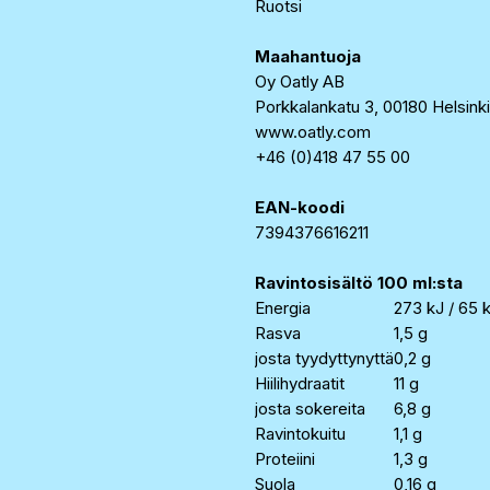
Ruotsi
Maahantuoja
Oy Oatly AB
Porkkalankatu 3, 00180 Helsinki
www.oatly.com
+46 (0)418 47 55 00
EAN-koodi
7394376616211
Ravintosisältö 100 ml:sta
Energia
273 kJ / 65 
Rasva
1,5 g
josta tyydyttynyttä
0,2 g
Hiilihydraatit
11 g
josta sokereita
6,8 g
Ravintokuitu
1,1 g
Proteiini
1,3 g
Suola
0,16 g