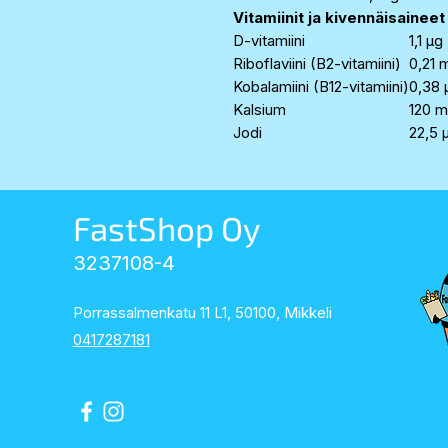
Vitamiinit ja kivennäisaineet
D-vitamiini
1,1 µg
Riboflaviini (B2-vitamiini)
0,21 
Kobalamiini (B12-vitamiini)
0,38 
Kalsium
120 
Jodi
22,5 
FastShop Oy
3237108-4
Porrassalmenkatu 11 L1, 50100, Mikkeli
0417287181