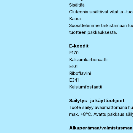
Sisältää
Gluteenia sisältävät viljat ja -tu
Kaura
Suosittelemme tarkistamaan tuo
tuotteen pakkauksesta.
E-koodit
E170
Kalsiumkarbonaatti
E101
Riboflaviini
E341
Kalsiumfosfaatti
Säilytys- ja käyttöohjeet
Tuote säilyy avaamattomana h
max. +8°C. Avattu pakkaus säil
Alkuperämaa/valmistusmaa