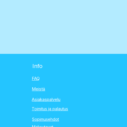
Info
FAQ
Meistä
Asiakaspalvelu
Toimitus ja palautus
Sopimusehdot
Maksutavat