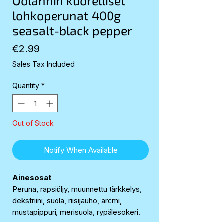
Oolannin kuorelliset
lohkoperunat 400g
seasalt-black pepper
Price
€2.99
Sales Tax Included
Quantity
*
Out of Stock
Notify When Available
Ainesosat
Peruna, rapsiöljy, muunnettu tärkkelys,
dekstriini, suola, riisijauho, aromi,
mustapippuri, merisuola, rypälesokeri.