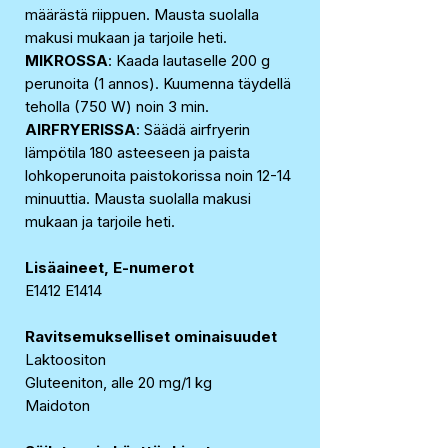
määrästä riippuen. Mausta suolalla
makusi mukaan ja tarjoile heti.
MIKROSSA
: Kaada lautaselle 200 g
perunoita (1 annos). Kuumenna täydellä
teholla (750 W) noin 3 min.
AIRFRYERISSA
: Säädä airfryerin
lämpötila 180 asteeseen ja paista
lohkoperunoita paistokorissa noin 12-14
minuuttia. Mausta suolalla makusi
mukaan ja tarjoile heti.
Lisäaineet, E-numerot
E1412 E1414
Ravitsemukselliset ominaisuudet
Laktoositon
Gluteeniton, alle 20 mg/1 kg
Maidoton