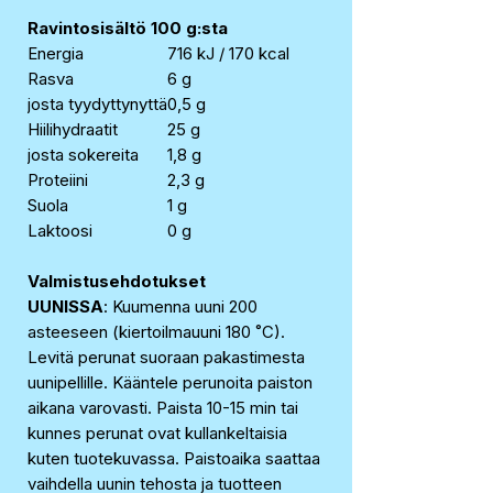
Ravintosisältö 100 g:sta
Energia
716 kJ / 170 kcal
Rasva
6 g
josta tyydyttynyttä
0,5 g
Hiilihydraatit
25 g
josta sokereita
1,8 g
Proteiini
2,3 g
Suola
1 g
Laktoosi
0 g
Valmistusehdotukset
UUNISSA
: Kuumenna uuni 200
asteeseen (kiertoilmauuni 180 ˚C).
Levitä perunat suoraan pakastimesta
uunipellille. Kääntele perunoita paiston
aikana varovasti. Paista 10-15 min tai
kunnes perunat ovat kullankeltaisia
kuten tuotekuvassa. Paistoaika saattaa
vaihdella uunin tehosta ja tuotteen