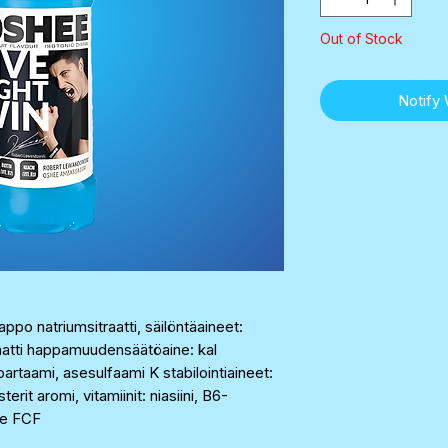
Out of Stock
Notify
appo natriumsitraatti, säilöntäaineet:
aatti happamuudensäätöaine: kal
artaami, asesulfaami K stabilointiaineet:
erit aromi, vitamiinit: niasiini, B6-
Blue FCF