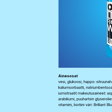
Ainesosat
vesi, glukoosi, happo: sitruunah
kaliumsorbaatti, natriumbentso
iumsitraatit makeutusaineet: asp
arabikumi, puuhartsin glyseroliest
vitamiini, biotiini väri: Brilliant 