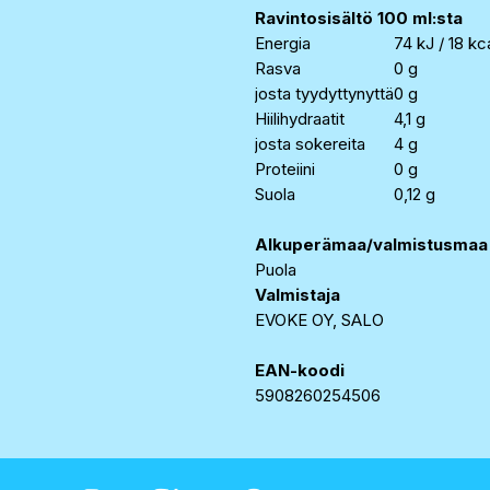
Ravintosisältö 100 ml:sta
Energia
74 kJ / 18 kc
Rasva
0 g
josta tyydyttynyttä
0 g
Hiilihydraatit
4,1 g
josta sokereita
4 g
Proteiini
0 g
Suola
0,12 g
Alkuperämaa/valmistusmaa
Puola
Valmistaja
EVOKE OY, SALO
EAN-koodi
5908260254506