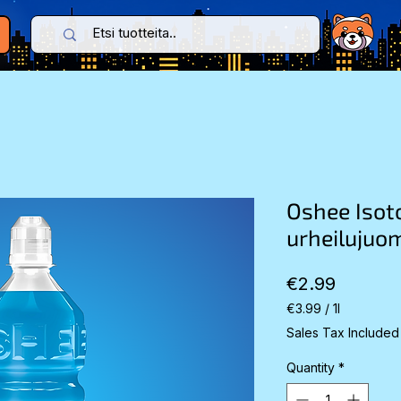
Oshee Isoto
urheilujuo
Price
€2.99
€3.99
/
1l
€3.99
Sales Tax Included
per
1
Quantity
*
Liter