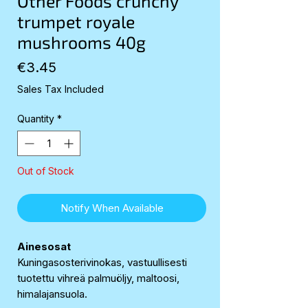
Other Foods crunchy
trumpet royale
mushrooms 40g
Price
€3.45
Sales Tax Included
Quantity
*
Out of Stock
Notify When Available
Ainesosat
Kuningasosterivinokas, vastuullisesti
tuotettu vihreä palmuöljy, maltoosi,
himalajansuola.