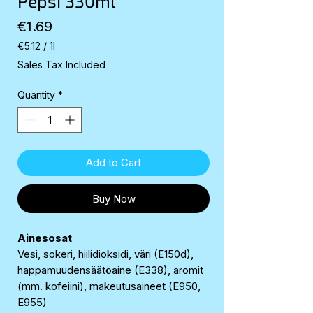
Pepsi 330ml
Price
€1.69
€5.12
/
1l
€5.12
Sales Tax Included
per
1
Quantity
*
Liter
Add to Cart
Buy Now
Ainesosat
Vesi, sokeri, hiilidioksidi, väri (E150d),
happamuudensäätöaine (E338), aromit
(mm. kofeiini), makeutusaineet (E950,
E955)