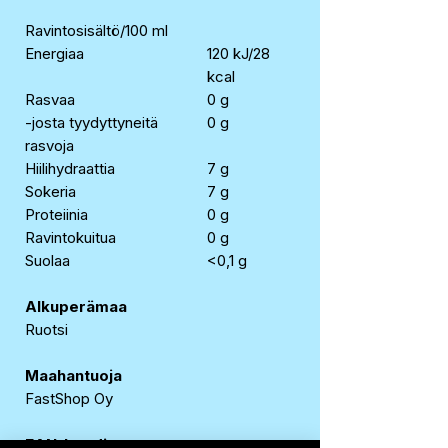
Ravintosisältö/100 ml
Energiaa
120 kJ/28
kcal
Rasvaa
0 g
-josta tyydyttyneitä
0 g
rasvoja
Hiilihydraattia
7 g
Sokeria
7 g
Proteiinia
0 g
Ravintokuitua
0 g
Suolaa
<0,1 g
Alkuperämaa
Ruotsi
Maahantuoja
FastShop Oy
EAN-koodi