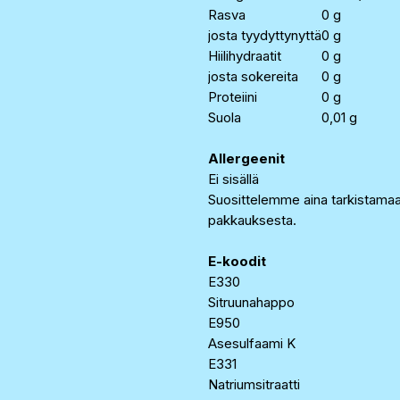
Rasva
0 g
josta tyydyttynyttä
0 g
Hiilihydraatit
0 g
josta sokereita
0 g
Proteiini
0 g
Suola
0,01 g
Allergeenit
Ei sisällä
Suosittelemme aina tarkistama
pakkauksesta.
E-koodit
E330
Sitruunahappo
E950
Asesulfaami K
E331
Natriumsitraatti