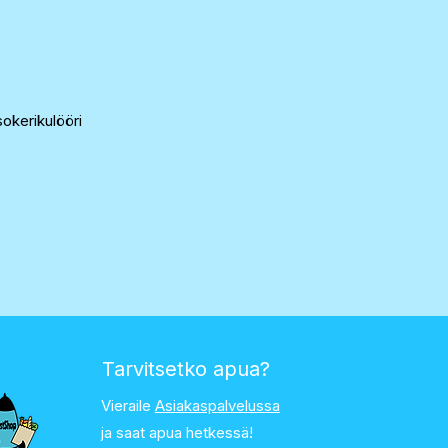
okerikulööri
Tarvitsetko apua?
Vieraile
Asiakaspalvelussa
ja saat apua hetkessä!