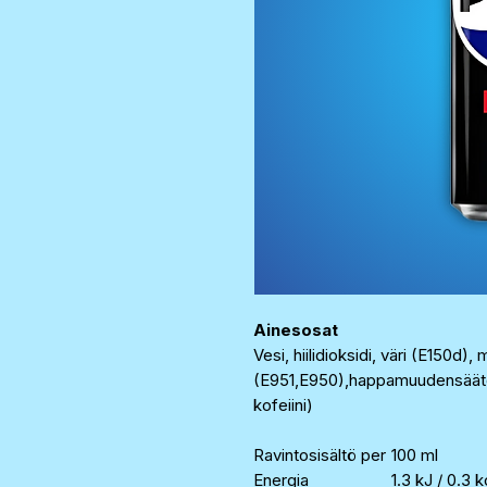
Ainesosat
Vesi, hiilidioksidi, väri (E150d)
(E951,E950),happamuudensäätö
kofeiini)
Ravintosisältö per
100 ml
Energia
1.3 kJ / 0.3 k