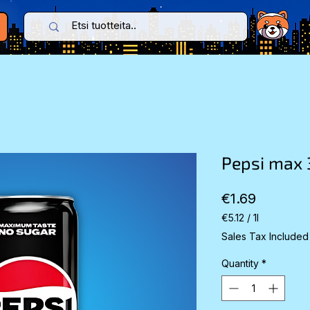
Pepsi max
Price
€1.69
€5.12
/
1l
€5.12
Sales Tax Included
per
1
Quantity
*
Liter