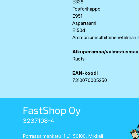
E338
Fosforihappo
E951
Aspartaami
E150d
Ammoniumsulfiittimenetelmän s
Alkuperämaa/valmistusmaa
Ruotsi
EAN-koodi
7310070005250
FastShop Oy
3237108-4
Porrassalmenkatu 11 L1, 50100, Mikkeli