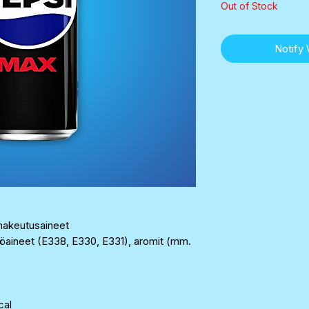
Out of Stock
Notify
, makeutusaineet
aineet (E338, E330, E331), aromit (mm.
cal