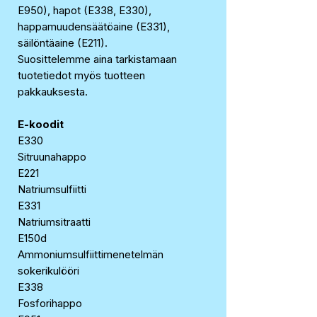
E950), hapot (E338, E330),
happamuudensäätöaine (E331),
säilöntäaine (E211).
Suosittelemme aina tarkistamaan
tuotetiedot myös tuotteen
pakkauksesta.
E-koodit
E330
Sitruunahappo
E221
Natriumsulfiitti
E331
Natriumsitraatti
E150d
Ammoniumsulfiittimenetelmän
sokerikulööri
E338
Fosforihappo