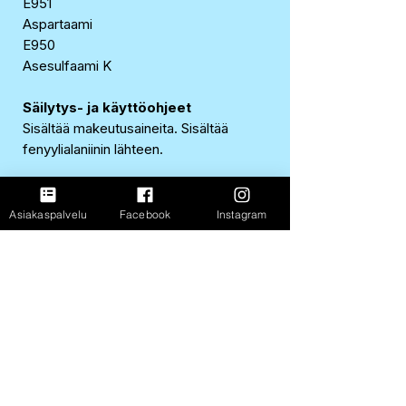
E951
Aspartaami
E950
Asesulfaami K
Säilytys- ja käyttöohjeet
Sisältää makeutusaineita. Sisältää
fenyylialaniinin lähteen.
Alkuperämaa/valmistusmaa
Ruotsi
Asiakaspalvelu
Facebook
Instagram
EAN-koodi
7310070006608
FastShop Oy
3237108-4
Porrassalmenkatu 11 L1,