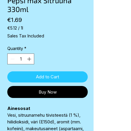
Pepsi max Sitruuna
330ml
Price
€1.69
€5.12
/
1l
€5.12
Sales Tax Included
per
1
Quantity
*
Liter
Add to Cart
Buy Now
Ainesosat
Vesi, sitruunamehu tiivisteestä (1 %),
hiilidioksidi, väri (E150d), aromit (mm.
kofeiini), makeutusaineet (aspartaami,