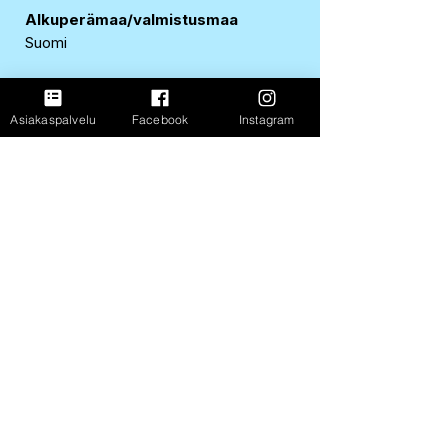
Alkuperämaa/valmistusmaa
Suomi
EAN-koodi
6430064403686
Asiakaspalvelu
Facebook
Instagram
Ravintosisältö per
100 g
Energia
840 kJ / 200 kcal
Rasva
6,4 g
josta tyydyttynyttä
3,7 g
Hiilihydraatit
33 g
josta sokereita
18 g
Proteiini
2 g
Suola
0,07 g
FastShop Oy
3237108-4