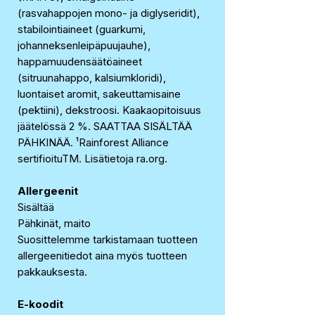
(rasvahappojen mono- ja diglyseridit),
stabilointiaineet (guarkumi,
johanneksenleipäpuujauhe),
happamuudensäätöaineet
(sitruunahappo, kalsiumkloridi),
luontaiset aromit, sakeuttamisaine
(pektiini), dekstroosi. Kaakaopitoisuus
jäätelössä 2 %. SAATTAA SISÄLTÄÄ
PÄHKINÄÄ. ¹Rainforest Alliance
sertifioituTM. Lisätietoja ra.org.
Allergeenit
Sisältää
Pähkinät, maito
Suosittelemme tarkistamaan tuotteen
allergeenitiedot aina myös tuotteen
pakkauksesta.
E-koodit