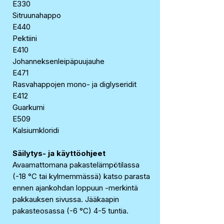
E330
Sitruunahappo
E440
Pektiini
E410
Johanneksenleipäpuujauhe
E471
Rasvahappojen mono- ja diglyseridit
E412
Guarkumi
E509
Kalsiumkloridi
Säilytys- ja käyttöohjeet
Avaamattomana pakastelämpötilassa
(-18 °C tai kylmemmässä) katso parasta
ennen ajankohdan loppuun -merkintä
pakkauksen sivussa. Jääkaapin
pakasteosassa (-6 °C) 4-5 tuntia.