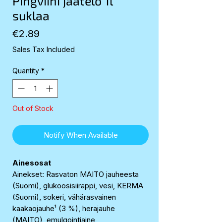
Pingviini jäätelö 1l
suklaa
Price
€2.89
Sales Tax Included
Quantity
*
Out of Stock
Notify When Available
Ainesosat
Ainekset: Rasvaton MAITO jauheesta
(Suomi), glukoosisiirappi, vesi, KERMA
(Suomi), sokeri, vähärasvainen
kaakaojauhe¹ (3 %), herajauhe
(MAITO), emulgointiaine