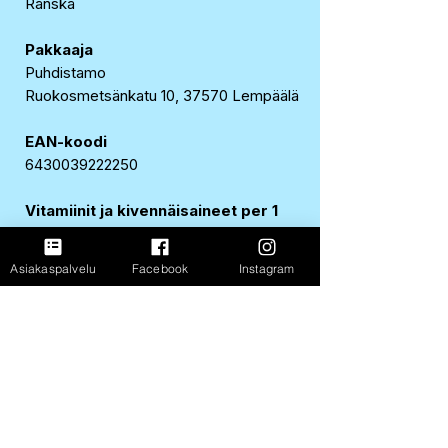
Ranska
Pakkaaja
Puhdistamo
Ruokosmetsänkatu 10, 37570 Lempäälä
EAN-koodi
6430039222250
Vitamiinit ja kivennäisaineet per 1
kpl
A-vitamiini
151 µg (19 %*)
Asiakaspalvelu
Facebook
Instagram
D-vitamiini
100 µg (2 000 %*)
E-vitamiini
0,7 mg (6 %*)
*päivittäisen saannin vertailuarvosta
(aikuiset)
FastShop Oy