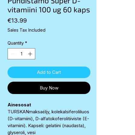
Puhdistamo Super D-
vitamiini 100 ug 60 kaps
Price
€13.99
Sales Tax Included
Quantity
*
Add to Cart
Buy Now
Ainesosat
TURSKANmaksaöljy, kolekalsiferoliliuos
(D-vitamiini), D-alfatokoferolitiiviste (E-
vitamiini). Kapseli: gelatiini (naudasta),
glyseroli, vesi