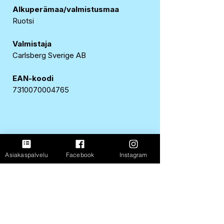
Alkuperämaa/valmistusmaa
Ruotsi
Valmistaja
Carlsberg Sverige AB
EAN-koodi
7310070004765
FastShop Oy
Asiakaspalvelu
Facebook
Instagram
3237108-4
Porrassalmenkatu 11 L1,
50100, Mikkeli
+358 417 247 181