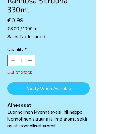
Ramlösa Sitruuna
330ml
Price
€0.99
€3.00
/
1000ml
€3.00
Sales Tax Included
per
1000
Quantity
*
Milliliters
Out of Stock
Notify When Available
Ainesosat
Luonnollinen kivennäisvesi, hiilihappo,
luonnollinen sitruuna ja lime aromi, sekä
muut luonnolliset aromit