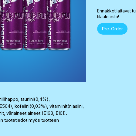
Ennakkotilattavat tu
tilauksesta!
Pre-Order
ilihappo, tauriini(0,4%),
), kofeiini(0,03%), vitamiinit(niasiini,
t, väriaineet aineet (E163, E101).
an tuotetiedot myös tuotteen