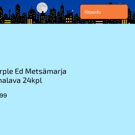
Kirjaudu
urple Ed Metsämarja
alava 24kpl
lar
Sale
.99
Price