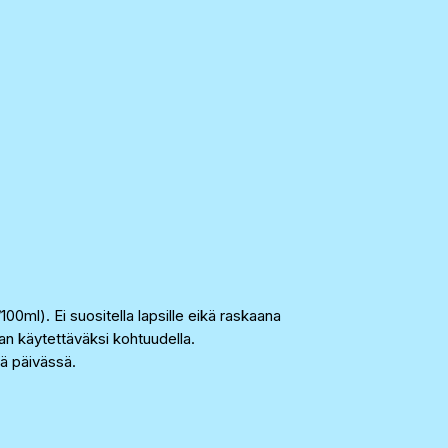
00ml). Ei suositella lapsille eikä raskaana
laan käytettäväksi kohtuudella.
iä päivässä.