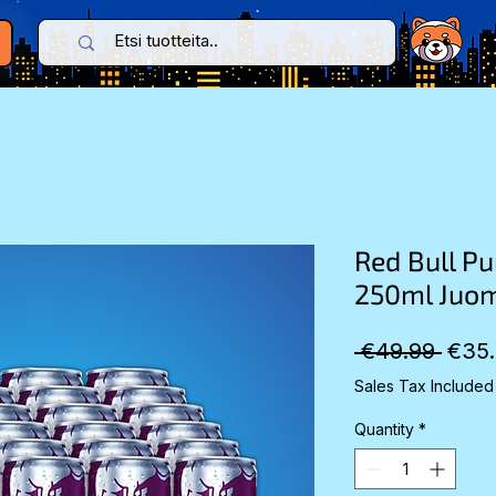
Red Bull P
250ml Juom
Regu
 €49.99 
€35
Price
Sales Tax Included
Quantity
*