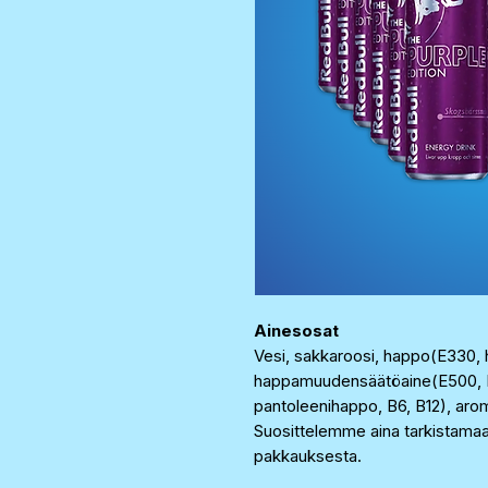
Ainesosat
Vesi, sakkaroosi, happo(E330, hi
happamuudensäätöaine(E500, E504
pantoleenihappo, B6, B12), aromi
Suosittelemme aina tarkistama
pakkauksesta.