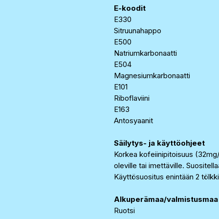
E-koodit
E330
Sitruunahappo
E500
Natriumkarbonaatti
E504
Magnesiumkarbonaatti
E101
Riboflaviini
E163
Antosyaanit
Säilytys- ja käyttöohjeet
Korkea kofeiinipitoisuus (32mg/1
oleville tai imettäville. Suositel
Käyttösuositus enintään 2 tölkk
Alkuperämaa/valmistusmaa
Ruotsi