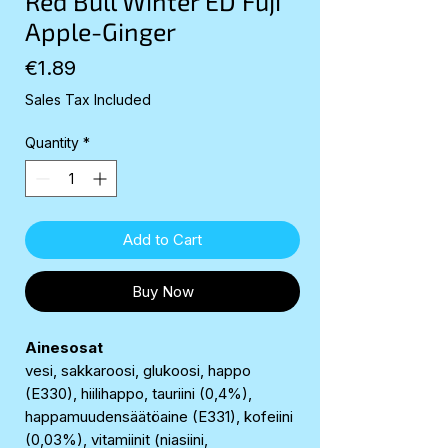
Red Bull Winter ED Fuji
Apple-Ginger
Price
€1.89
Sales Tax Included
Quantity
*
Add to Cart
Buy Now
Ainesosat
vesi, sakkaroosi, glukoosi, happo
(E330), hiilihappo, tauriini (0,4%),
happamuudensäätöaine (E331), kofeiini
(0,03%), vitamiinit (niasiini,