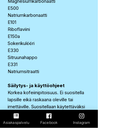
Magnesiumkarbonaatti
E500
Natriumkarbonaatti
E101
Riboflaviini
E150a
Sokerikulööri
E330
Sitruunahappo
E331
Natriumsitraatti
Säilytys- ja käyttöohjeet
Korkea kofeiinipitoisuus. Ei suositella
lapsille eikä raskaana oleville tai
imettäville. Suositellaan käytettäväksi
kohtuudella. Käyttösuositus enintään 2
tölkkiä päivässä.
Asiakaspalvelu
Facebook
Instagram
Alkuperämaa/valmistusmaa