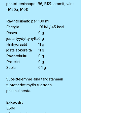
pantoteenihappo, B6, B12), aromit, värit
(E150a, E101).
Ravintosisältö per
100 ml
Energia
191 kJ / 45 kcal
Rasva
0 g
josta tyydyttynyttä
0 g
Hiilihydraatit
11 g
josta sokereita
11 g
Ravintokuitu
0 g
Proteiini
0 g
Suola
0,1 g
Suosittelemme aina tarkistamaan
tuotetiedot myös tuotteen
pakkauksesta.
E-koodit
E504