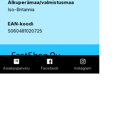
Alkuperämaa/valmistusmaa
Iso-Britannia
EAN-koodi
5060481020725
FastShop Oy
3237108-4
Asiakaspalvelu
Facebook
Instagram
Porrassalmenkatu 11 L1,
50100, Mikkeli
+358 417 247 181
Info
Toimitus ja palautus
FAQ