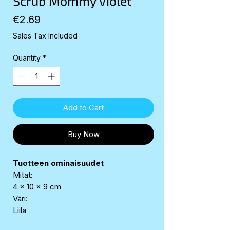
Scrub Mommy Violet
Price
€2.69
Sales Tax Included
Quantity
*
Add to Cart
Buy Now
Tuotteen ominaisuudet
Mitat:
4 x 10 x 9 cm
Väri:
Liila