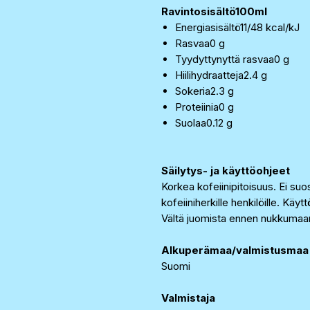
Ravintosisältö100ml
Energiasisältö11/48 kcal/kJ
Rasvaa0 g
Tyydyttynyttä rasvaa0 g
Hiilihydraatteja2.4 g
Sokeria2.3 g
Proteiinia0 g
Suolaa0.12 g
Säilytys- ja käyttöohjeet
Korkea kofeiinipitoisuus. Ei suosi
kofeiiniherkille henkilöille. Käy
Vältä juomista ennen nukkuma
Alkuperämaa/valmistusmaa
Suomi
Valmistaja