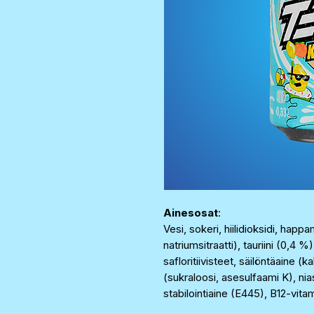
Ainesosat
:
Vesi, sokeri, hiilidioksidi, ha
natriumsitraatti), tauriini (0,4 %
safloritiivisteet, säilöntäaine 
(sukraloosi, asesulfaami K), nia
stabilointiaine (E445), B12-vitami