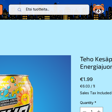
Teho Kesä
Energiajuo
Price
€1.99
€6.03
/
1l
€6.03
Sales Tax Included
per
1
Quantity
*
Liter