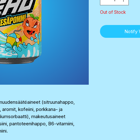
Out of Stock
Notify
ppamuudensäätöaineet (sitruunahappo,
), aromit, kofeiini, porkkana- ja
(kaliumsorbaatti), makeutusaineet
siini, pantoteenihappo, B6-vitamiini,
ini.