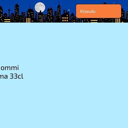
Kirjaudu
pommi
ma 33cl