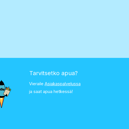
Tarvitsetko apua?
Vieraile
Asiakaspalvelussa
ja saat apua hetkessä!