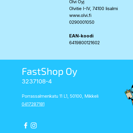
Olvi Oyj
Olvitie I-IV, 74100 Iisalmi
www.olvi.fi
0290001050
EAN-koodi
6419800121602
FastShop Oy
3237108-4
Porrassalmenkatu 11 L1, 50100, Mikkeli
0417287181