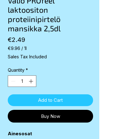
Valio PROfeel
laktoositon
proteiinipirtelö
mansikka 2,5dl
Price
€2.49
€9.96
/
1l
€9.96
Sales Tax Included
per
1
Quantity
*
Liter
Add to Cart
Buy Now
Ainesosat