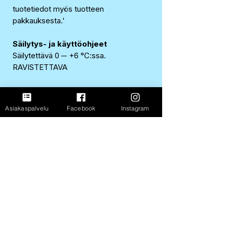
tuotetiedot myös tuotteen
pakkauksesta.'
Säilytys- ja käyttöohjeet
Säilytettävä 0 ─ +6 °C:ssa.
RAVISTETTAVA
Alkuperämaa/valmistusmaa
Suomi
Asiakaspalvelu
Facebook
Instagram
EAN-koodi
6408430400317
FastShop Oy
3237108-4
Porrassalmenkatu 11 L1,
50100, Mikkeli