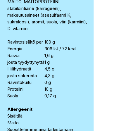
MAITO, MAITOPROTEIINI,
stabilointiaine (karrageeni),
makeutusaineet (asesulfaami K,
sukraloosi), aromit, suola, väri (karmiini),
D-vitamiini.
Ravintosisältö per
100 g
Energia
306 kJ / 72 kcal
Rasva
1,6 g
josta tyydyttynyttä
1 g
Hiilihydraatit
4,5 g
josta sokereita
4,3 g
Ravintokuitu
0 g
Proteiini
10 g
Suola
0,17 g
Allergeenit
Sisältää
Maito
Suosittelemme aina tarkistamaan