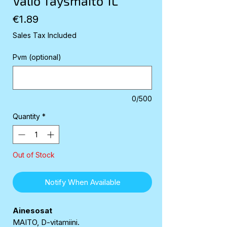
Valio Täysmaito 1L
Price
€1.89
Sales Tax Included
Pvm (optional)
0/500
Quantity
*
Out of Stock
Notify When Available
Ainesosat
MAITO, D-vitamiini.