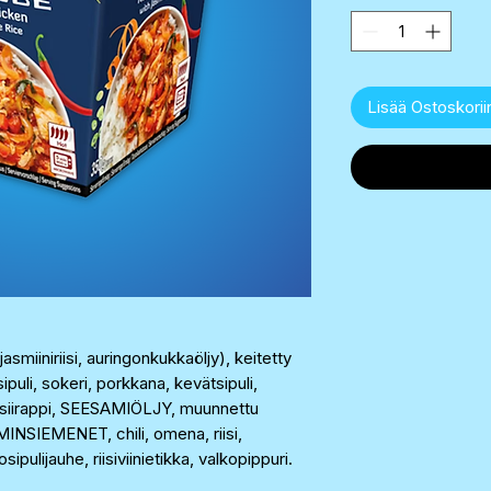
Kilogram
Lisää Ostoskorii
 jasmiiniriisi, auringonkukkaöljy), keitetty
sipuli, sokeri, porkkana, kevätsipuli,
iirappi, SEESAMIÖLJY, muunnettu
INSIEMENET, chili, omena, riisi,
ipulijauhe, riisiviinietikka, valkopippuri.