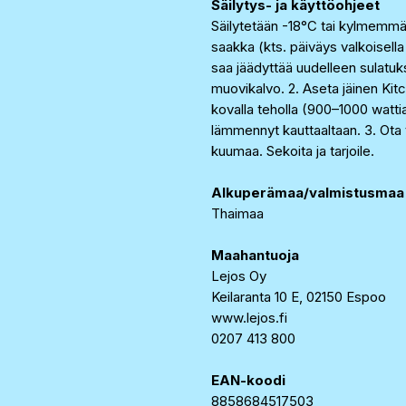
Säilytys- ja käyttöohjeet
Säilytetään -18°C tai kylmemm
saakka (kts. päiväys valkoisella
saa jäädyttää uudelleen sulatuk
muovikalvo. 2. Aseta jäinen Kit
kovalla teholla (900–1000 watti
lämmennyt kauttaaltaan. 3. Ota 
kuumaa. Sekoita ja tarjoile.
Alkuperämaa/valmistusmaa
Thaimaa
Maahantuoja
Lejos Oy
Keilaranta 10 E, 02150 Espoo
www.lejos.fi
0207 413 800
EAN-koodi
8858684517503