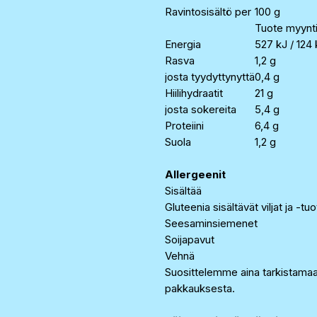
Ravintosisältö per
100 g
Tuote myynti
Energia
527 kJ / 124 
Rasva
1,2 g
josta tyydyttynyttä
0,4 g
Hiilihydraatit
21 g
josta sokereita
5,4 g
Proteiini
6,4 g
Suola
1,2 g
Allergeenit
Sisältää
Gluteenia sisältävät viljat ja -tu
Seesaminsiemenet
Soijapavut
Vehnä
Suosittelemme aina tarkistama
pakkauksesta.