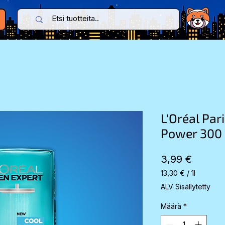
L'Oréal Par
Power 300 
Hinta
3,99 €
13,30 €
/
1l
13,30 €
ALV Sisällytetty
per
1
Määrä
*
Liter