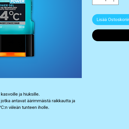
Lisää Ostoskorii
kasvoille ja hiuksille.
, jotka antavat äärimmäistä raikkautta ja
:n viileän tunteen iholle.