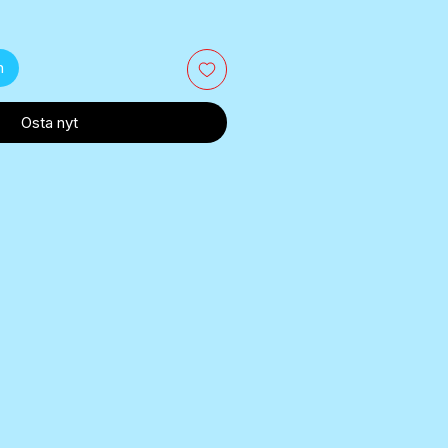
n
Osta nyt