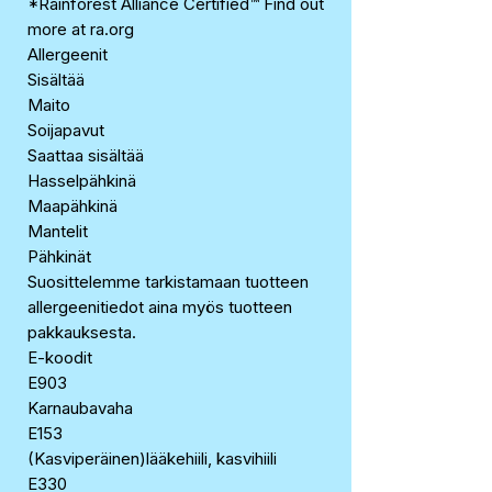
*Rainforest Alliance Certified™ Find out
more at ra.org
Allergeenit
Sisältää
Maito
Soijapavut
Saattaa sisältää
Hasselpähkinä
Maapähkinä
Mantelit
Pähkinät
Suosittelemme tarkistamaan tuotteen
allergeenitiedot aina myös tuotteen
pakkauksesta.
E-koodit
E903
Karnaubavaha
E153
(Kasviperäinen)lääkehiili, kasvihiili
E330