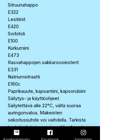
Sitruunahappo
E322
Lesitiinit
E420
Sorbitoli
E100
Kurkumiini
E473
Rasvahappojen sakkaroosiesterit
E331
Natriumsitraatti
E160c
Paprikauute, kapsantiini, kapsorubiini
Säilytys- ja käyttöohjeet
Säilytettävä alle 22°C, vältä suoraa
auringonvaloa. Makeisten
sekoitussuhde voi vaihdella. Tarkista
tuotetiedot aina myös pakkauksesta.
Alkuperämaa/valmistusmaa
Asiakaspalvelu
Facebook
Instagram