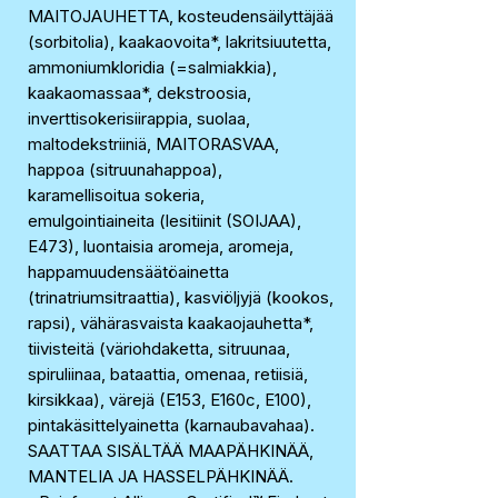
MAITOJAUHETTA, kosteudensäilyttäjää
(sorbitolia), kaakaovoita*, lakritsiuutetta,
ammoniumkloridia (=salmiakkia),
kaakaomassaa*, dekstroosia,
inverttisokerisiirappia, suolaa,
maltodekstriiniä, MAITORASVAA,
happoa (sitruunahappoa),
karamellisoitua sokeria,
emulgointiaineita (lesitiinit (SOIJAA),
E473), luontaisia aromeja, aromeja,
happamuudensäätöainetta
(trinatriumsitraattia), kasviöljyjä (kookos,
rapsi), vähärasvaista kaakaojauhetta*,
tiivisteitä (väriohdaketta, sitruunaa,
spiruliinaa, bataattia, omenaa, retiisiä,
kirsikkaa), värejä (E153, E160c, E100),
pintakäsittelyainetta (karnaubavahaa).
SAATTAA SISÄLTÄÄ MAAPÄHKINÄÄ,
MANTELIA JA HASSELPÄHKINÄÄ.