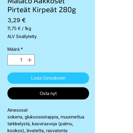
Malaco Aakkoset
Pirteät Kirpeät 280g
Hinta
3,29 €
11,75 €
/
1kg
11,75 €
ALV Sisällytetty
per
1
Määrä
*
Kilogram
Lisää Ostoskoriin
Osta nyt
Ainesosat
sokeria, glukoosisiirappia, muunnettua
tärkkelystä, kasvirasvoja (palmu,
kookos), liivatetta, rasvatonta