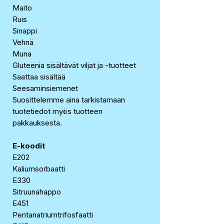
Maito
Ruis
Sinappi
Vehnä
Muna
Gluteenia sisältävät viljat ja -tuotteet
Saattaa sisältää
Seesaminsiemenet
Suosittelemme aina tarkistamaan
tuotetiedot myös tuotteen
pakkauksesta.
E-koodit
E202
Kaliumsorbaatti
E330
Sitruunahappo
E451
Pentanatriumtrifosfaatti