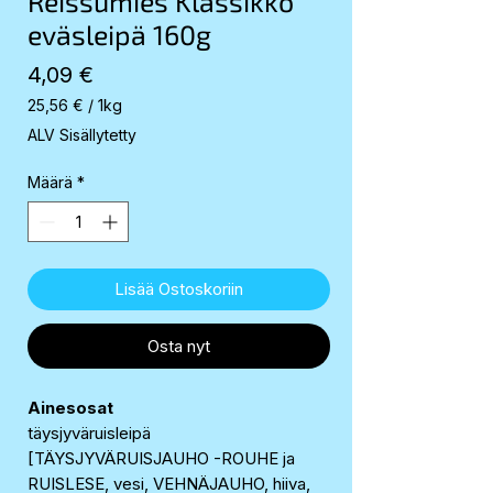
Reissumies Klassikko
eväsleipä 160g
Hinta
4,09 €
25,56 €
/
1kg
25,56 €
ALV Sisällytetty
per
1
Määrä
*
Kilogram
Lisää Ostoskoriin
Osta nyt
Ainesosat
täysjyväruisleipä
[TÄYSJYVÄRUISJAUHO -ROUHE ja
RUISLESE, vesi, VEHNÄJAUHO, hiiva,