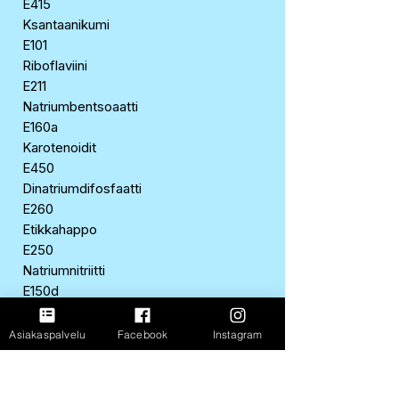
E415
Ksantaanikumi
E101
Riboflaviini
E211
Natriumbentsoaatti
E160a
Karotenoidit
E450
Dinatriumdifosfaatti
E260
Etikkahappo
E250
Natriumnitriitti
E150d
Ammoniumsulfiittimenetelmän
sokerikulööri
Asiakaspalvelu
Facebook
Instagram
E316
Natriumerytorbaatti
E100