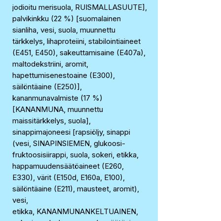
jodioitu merisuola, RUISMALLASUUTE],
palvikinkku (22 %) [suomalainen
sianliha, vesi, suola, muunnettu
tärkkelys, lihaproteiini, stabilointiaineet
(E451, E450), sakeuttamisaine (E407a),
maltodekstriini, aromit,
hapettumisenestoaine (E300),
säilöntäaine (E250)],
kananmunavalmiste (17 %)
[KANANMUNA, muunnettu
maissitärkkelys, suola],
sinappimajoneesi [rapsiöljy, sinappi
(vesi, SINAPINSIEMEN, glukoosi-
fruktoosisiirappi, suola, sokeri, etikka,
happamuudensäätöaineet (E260,
E330), värit (E150d, E160a, E100),
säilöntäaine (E211), mausteet, aromit),
vesi,
etikka, KANANMUNANKELTUAINEN,