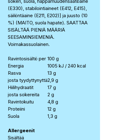
sokeri, suola, happamuudensäätöaine
(E330), stabilointiaineet (E412, E415),
säilöntäaine (E211, E202)] ja juusto (10
%) (MAITO, suola hapate). SAATTAA
SISÄLTÄÄ PIENIÄ MÄÄRIÄ
SEESAMINSIEMENIÄ.
Voimakassuolainen.
Ravintosisältö per
100 g
Energia
1005 kJ / 240 kcal
Rasva
13 g
josta tyydyttynyttä
2,9 g
Hiilihydraatit
17 g
josta sokereita
2 g
Ravintokuitu
4,8 g
Proteiini
12 g
Suola
1,3 g
Allergeenit
Sisältää