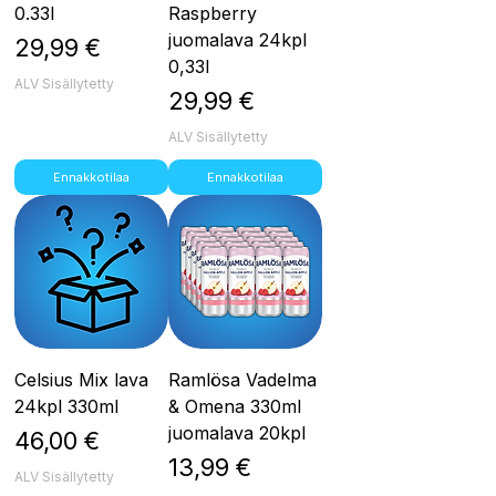
0.33l
Raspberry
juomalava 24kpl
Hinta
29,99 €
0,33l
ALV Sisällytetty
Hinta
29,99 €
ALV Sisällytetty
Ennakkotilaa
Ennakkotilaa
Celsius Mix lava
Ramlösa Vadelma
24kpl 330ml
& Omena 330ml
juomalava 20kpl
Hinta
46,00 €
Hinta
13,99 €
ALV Sisällytetty