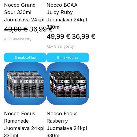
Nocco Grand
Nocco BCAA
Sour 330ml
Juicy Ruby
Juomalava 24kpl
Juomalava 24kpl
330ml
Normaali hinta
Alehinta
49,99 €
36,99 €
Normaali hinta
Alehinta
49,99 €
36,99 €
ALV Sisällytetty
ALV Sisällytetty
Ennakkotilaa
Ennakkotilaa
Nocco Focus
Nocco Focus
Ramonade
Rasberry
Juomalava 24kpl
Juomalava 24kpl
330ml
330ml