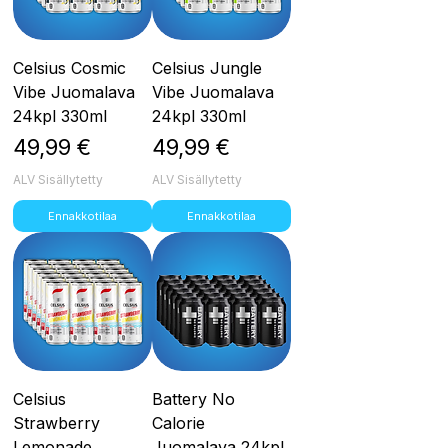
Celsius Cosmic
Celsius Jungle
Vibe Juomalava
Vibe Juomalava
24kpl 330ml
24kpl 330ml
Hinta
Hinta
49,99 €
49,99 €
ALV Sisällytetty
ALV Sisällytetty
Ennakkotilaa
Ennakkotilaa
Celsius
Battery No
Strawberry
Calorie
Lemonade
Juomalava 24kpl