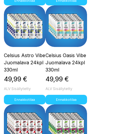
Ennakkotilaa
Ennakkotilaa
Celsius Astro Vibe
Celsius Oasis Vibe
Juomalava 24kpl
Juomalava 24kpl
330ml
330ml
Hinta
Hinta
49,99 €
49,99 €
ALV Sisällytetty
ALV Sisällytetty
Ennakkotilaa
Ennakkotilaa