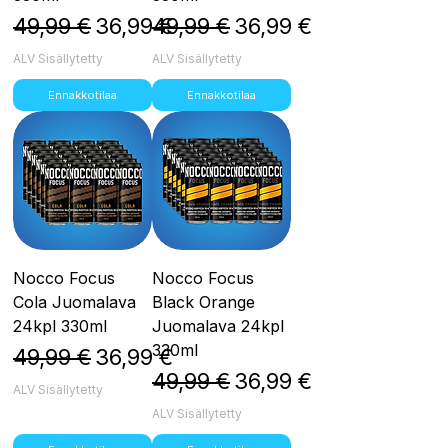
Normaali hinta
Alehinta
Normaali hinta
Alehinta
49,99 €
36,99 €
49,99 €
36,99 €
ALV Sisällytetty
ALV Sisällytetty
Ennakkotilaa
Ennakkotilaa
Nocco Focus
Nocco Focus
Cola Juomalava
Black Orange
24kpl 330ml
Juomalava 24kpl
330ml
Normaali hinta
Alehinta
49,99 €
36,99 €
Normaali hinta
Alehinta
49,99 €
36,99 €
ALV Sisällytetty
ALV Sisällytetty