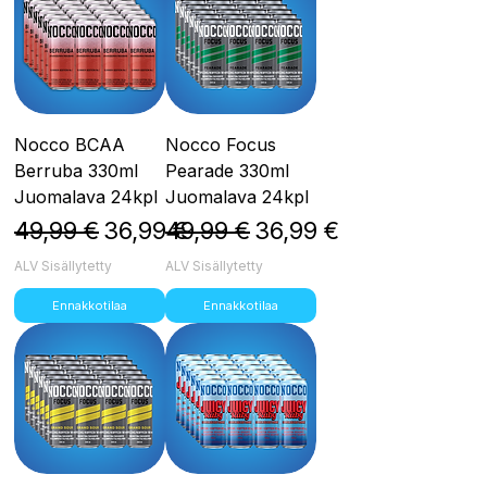
Nocco BCAA
Nocco Focus
Berruba 330ml
Pearade 330ml
Juomalava 24kpl
Juomalava 24kpl
Normaali hinta
Alehinta
Normaali hinta
Alehinta
49,99 €
36,99 €
49,99 €
36,99 €
ALV Sisällytetty
ALV Sisällytetty
Ennakkotilaa
Ennakkotilaa