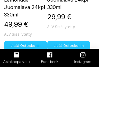
Juomalava 24kpl
330ml
330ml
Hinta
29,99 €
Hinta
49,99 €
ALV Sisällytetty
ALV Sisällytetty
Lisää Ostoskoriin
Lisää Ostoskoriin
Kasaa oma
Asiakaspalvelu
Facebook
Instagram
Monster
juomalava