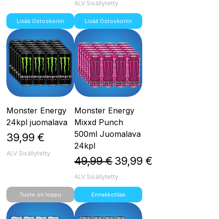
ALV Sisällytetty
Lisää Ostoskoriin
Lisää Ostoskoriin
Monster Energy
Monster Energy
24kpl juomalava
Mixxd Punch
500ml Juomalava
Hinta
39,99 €
24kpl
ALV Sisällytetty
Normaali hinta
Alehinta
49,99 €
39,99 €
ALV Sisällytetty
Tuote on loppu
Ennakkotilaa