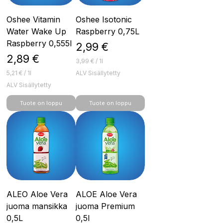
Oshee Vitamin
Oshee Isotonic
Water Wake Up
Raspberry 0,75L
Raspberry 0,555l
Hinta
2,99 €
Hinta
2,89 €
3,99 €
/
1l
3
5,21 €
/
1l
ALV Sisällytetty
,
5
ALV Sisällytetty
9
,
9
2
Tuote on loppu
Tuote on loppu
1
€
p
€
e
p
r
e
1
r
l
1
i
l
t
i
r
t
a
r
a
ALEO Aloe Vera
ALOE Aloe Vera
juoma mansikka
juoma Premium
0,5L
0,5l