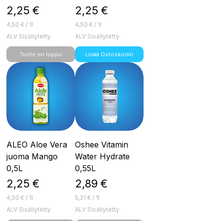
Hinta
Hinta
2,25 €
2,25 €
4,50 €
/
1l
4,50 €
/
1l
4
4
ALV Sisällytetty
ALV Sisällytetty
,
,
5
5
Tuote on loppu
Lisää Ostoskoriin
0
0
€
€
p
p
e
e
r
r
1
1
l
l
i
i
t
t
r
r
a
a
ALEO Aloe Vera
Oshee Vitamin
juoma Mango
Water Hydrate
0,5L
0,55L
Hinta
Hinta
2,25 €
2,89 €
4,50 €
/
1l
5,21 €
/
1l
4
5
ALV Sisällytetty
ALV Sisällytetty
,
,