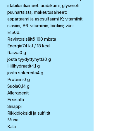
stabilointiaineet: arabikumi, glyseroli
puuhartsista; makeutusaineet:
aspartaami ja asesulfaami K; vitamiinit:
niasiini, B6-vitamiinin, biotiini; väri:
E150d.
Ravintosisältö 100 ml:sta
Energia74 kJ / 18 kcal
Rasva0 g
josta tyydyttynyttä0 g
Hiilihydraatit4,1 g
josta sokereita4 g
Proteiini0 g
Suola0,14 g
Allergeenit
Ei sisällä
Sinappi
Rikkidioksidi ja sulfiitit
Muna
Kala