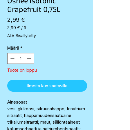
Oshee Isotonic
Grapefruit 0,75L
Hinta
2,99 €
3,99 €
/
1l
3,99 €
ALV Sisällytetty
per
1
Määrä
*
Liter
Tuote on loppu
Ilmoita kun saatavilla
Ainesosat
vesi, glukoosi, sitruunahappo; trinatrium
sitraatit, happamuudensäätöaine:
trikaliumsitraatti; maut, säilöntäaineet
kaliumsorbaatti ja natriumbentsoaatti;