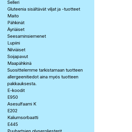
Selleri
Gluteenia sisältävät viljat ja -tuotteet
Maito
Pähkinät
Äyriäiset
Seesaminsiemenet
Lupiini
Nilviäiset
Soijapavut
Maapähkinä
Suosittelemme tarkistamaan tuotteen
allergeenitiedot aina myös tuotteen
pakkauksesta.
E-koodit
E950
Asesulfaami K
E202
Kaliumsorbaatti
E445
Puuhartsien glyseroliesterit