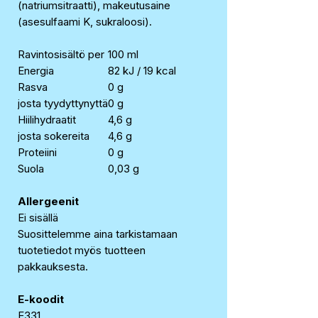
(natriumsitraatti), makeutusaine
(asesulfaami K, sukraloosi).
Ravintosisältö per
100 ml
Energia
82 kJ / 19 kcal
Rasva
0 g
josta tyydyttynyttä
0 g
Hiilihydraatit
4,6 g
josta sokereita
4,6 g
Proteiini
0 g
Suola
0,03 g
Allergeenit
Ei sisällä
Suosittelemme aina tarkistamaan
tuotetiedot myös tuotteen
pakkauksesta.
E-koodit
E331