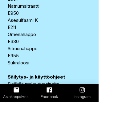
Natriumsitraatti
E950
Asesulfaami K
E211
Omenahappo
E330
Sitruunahappo
E955
Sukraloosi
Säilytys- ja käyttöohjeet
Sisältää makeutusaineita.
Asiakaspalvelu
Facebook
Instagram
Alkuperämaa/valmistusmaa
Ruotsi
EAN-koodi
8594008049168