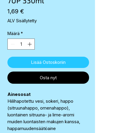
7UP 330ml
Hinta
1,69 €
ALV Sisällytetty
Määrä
*
Lisää Ostoskoriin
Osta nyt
Ainesosat
Hiilihapotettu vesi, sokeri, happo
(sitruunahappo, omenahappo),
luontainen sitruuna- ja lime-aromi
muiden luontaisten makujen kanssa,
happamuudensäätöaine