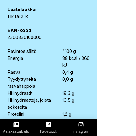
Laatuluokka
1 lk tai 2 lk
EAN-koodi
2300330100000
Ravintosisältö
/ 100 g
Energia
88 kcal / 366
kJ
Rasva
0,4 g
Tyydyttyneitä
0,0 g
rasvahappoja
Hiilihydraatit
18,3 g
Hiilihydraatteja, joista
13,5 g
sokereita
Proteiini
1,2 g
Suola
1,3 g
Asiakaspalvelu
Facebook
Instagram