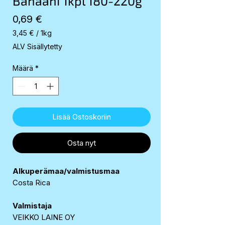
Banaani 1kpl 180-220g
Hinta
0,69 €
3,45 €
/
1kg
3,45 €
ALV Sisällytetty
per
1
Määrä
*
Kilogram
Lisää Ostoskoriin
Osta nyt
Alkuperämaa/valmistusmaa
Costa Rica
Valmistaja
VEIKKO LAINE OY