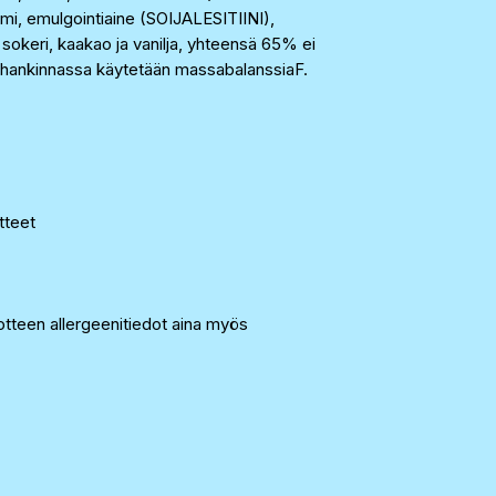
mi, emulgointiaine (SOIJALESITIINI),
keri, kaakao ja vanilja, yhteensä 65% ei
ta, hankinnassa käytetään massabalanssiaF.
otteet
tteen allergeenitiedot aina myös