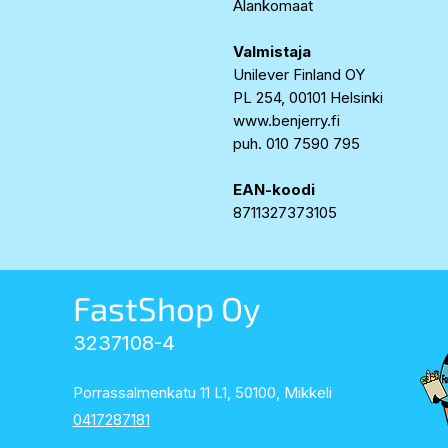
Alankomaat
Valmistaja
Unilever Finland OY
PL 254, 00101 Helsinki
www.benjerry.fi
puh. 010 7590 795
EAN-koodi
8711327373105
FastShop Oy
3237108-4
Porrassalmenkatu 11 L1, 50100, Mikkeli
0417287181