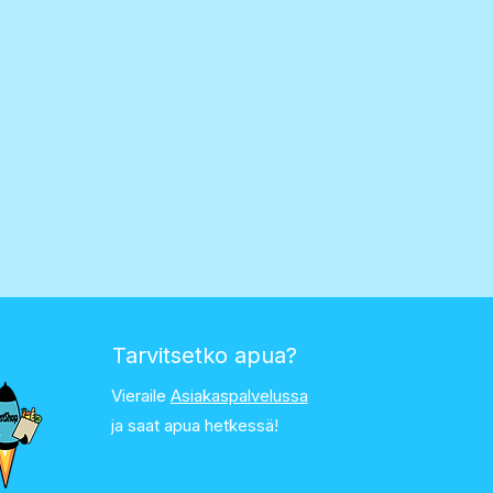
Tarvitsetko apua?
Vieraile
Asiakaspalvelussa
ja saat apua hetkessä!