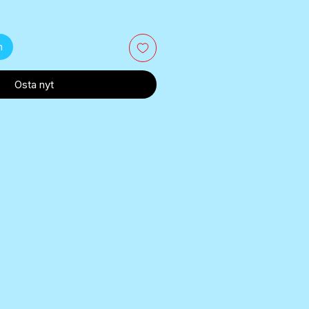
n
Osta nyt