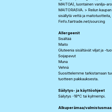
MAITOA), luontainen vanilja-aro
MAITORASVA. > Reilun kaupan so
sisällytä vettä ja maitotuottei
Finfo.fairtrade.net/sourcing
Allergeenit
Sisältää
Maito
Gluteenia sisältävät viljat ja -tu
Soijapavut
Muna
Vehnä
Suosittelemme tarkistamaan tuo
tuotteen pakkauksesta.
Säilytys- ja käyttöohjeet
Säilytys -18°C tai kylmempi.
Alkuperämaa/valmistusmaa