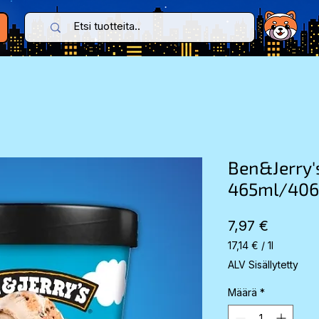
Ben&Jerry's
465ml/406
Hinta
7,97 €
17,14 €
/
1l
17,14 €
ALV Sisällytetty
per
1
Määrä
*
Liter