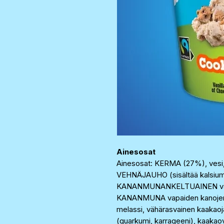
Ainesosat
Ainesosat: KERMA (27%), vesi, 
VEHNÄJAUHO (sisältää kalsiumia, r
KANANMUNANKELTUAINEN vapaid
KANANMUNA vapaiden kanojen 
melassi, vähärasvainen kaakaojau
(guarkumi, karrageeni), kaakaovo