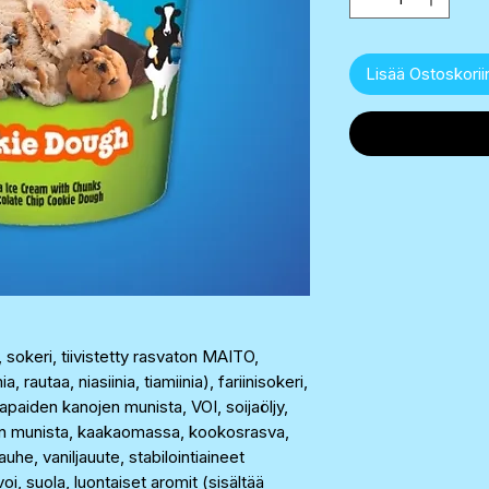
Lisää Ostoskorii
sokeri, tiivistetty rasvaton MAITO,
autaa, niasiinia, tiamiinia), fariinisokeri,
en kanojen munista, VOI, soijaöljy,
munista, kaakaomassa, kookosrasva,
he, vaniljauute, stabilointiaineet
i, suola, luontaiset aromit (sisältää