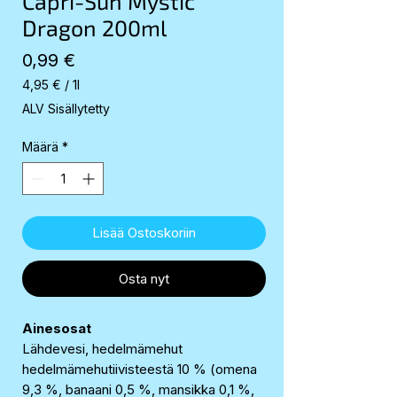
Capri-Sun Mystic
Dragon 200ml
Hinta
0,99 €
4,95 €
/
1l
4,95 €
ALV Sisällytetty
per
1
Määrä
*
Liter
Lisää Ostoskoriin
Osta nyt
Ainesosat
Lähdevesi, hedelmämehut
hedelmämehutiivisteestä 10 % (omena
9,3 %, banaani 0,5 %, mansikka 0,1 %,