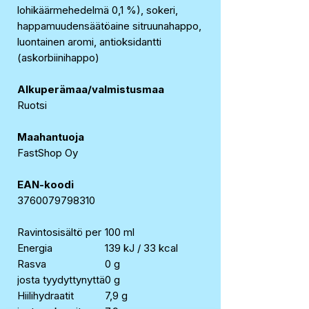
lohikäärmehedelmä 0,1 %), sokeri,
happamuudensäätöaine sitruunahappo,
luontainen aromi, antioksidantti
(askorbiinihappo)
Alkuperämaa/valmistusmaa
Ruotsi
Maahantuoja
FastShop Oy
EAN-koodi
3760079798310
Ravintosisältö per
100 ml
Energia
139 kJ / 33 kcal
Rasva
0 g
josta tyydyttynyttä
0 g
Hiilihydraatit
7,9 g