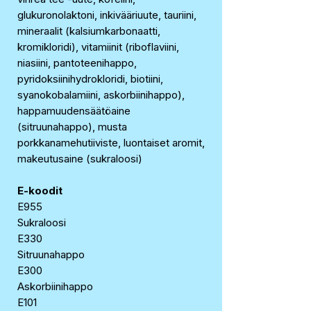
glukuronolaktoni, inkivääriuute, tauriini,
mineraalit (kalsiumkarbonaatti,
kromikloridi), vitamiinit (riboflaviini,
niasiini, pantoteenihappo,
pyridoksiinihydrokloridi, biotiini,
syanokobalamiini, askorbiinihappo),
happamuudensäätöaine
(sitruunahappo), musta
porkkanamehutiiviste, luontaiset aromit,
makeutusaine (sukraloosi)
E-koodit
E955
Sukraloosi
E330
Sitruunahappo
E300
Askorbiinihappo
E101