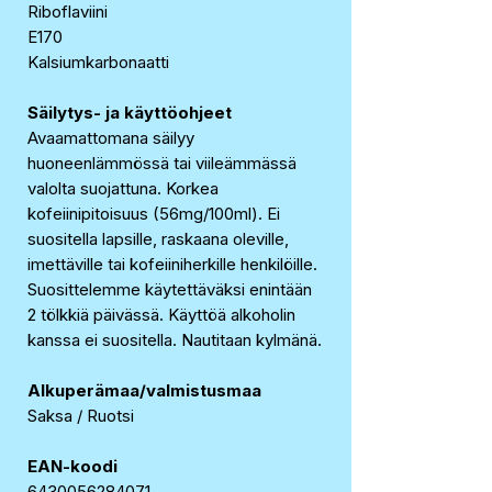
Riboflaviini
E170
Kalsiumkarbonaatti
Säilytys- ja käyttöohjeet
Avaamattomana säilyy
huoneenlämmössä tai viileämmässä
valolta suojattuna. Korkea
kofeiinipitoisuus (56mg/100ml). Ei
suositella lapsille, raskaana oleville,
imettäville tai kofeiiniherkille henkilöille.
Suosittelemme käytettäväksi enintään
2 tölkkiä päivässä. Käyttöä alkoholin
kanssa ei suositella. Nautitaan kylmänä.
Alkuperämaa/valmistusmaa
Saksa / Ruotsi
EAN-koodi
6430056284071