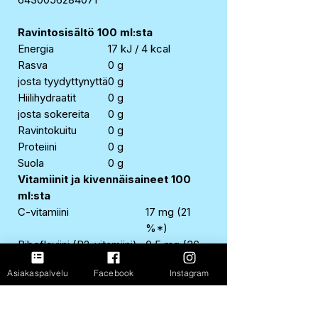
Ravintosisältö 100 ml:sta
Energia
17 kJ / 4 kcal
Rasva
0 g
josta tyydyttynyttä
0 g
Hiilihydraatit
0 g
josta sokereita
0 g
Ravintokuitu
0 g
Proteiini
0 g
Suola
0 g
Vitamiinit ja kivennäisaineet 100
ml:sta
C-vitamiini
17 mg (21
%*)
Riboflaviini (B2-vitamiini)
0,5 mg (36
%*)
Asiakaspalvelu
Facebook
Instagram
Niasiini (B3-vitamiini)
5,6 mg (35
%*)
Pyridoksiini (B6-vitamiini)
0,6 mg (43