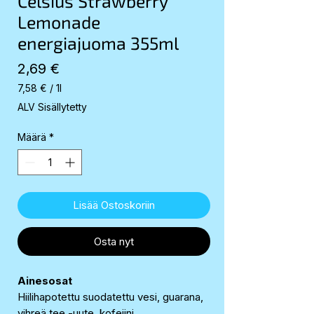
Celsius Strawberry
Lemonade
energiajuoma 355ml
Hinta
2,69 €
7,58 €
/
1l
7,58 €
ALV Sisällytetty
per
1
Määrä
*
Liter
Lisää Ostoskoriin
Osta nyt
Ainesosat
Hiilihapotettu suodatettu vesi, guarana,
vihreä tee -uute, kofeiini,